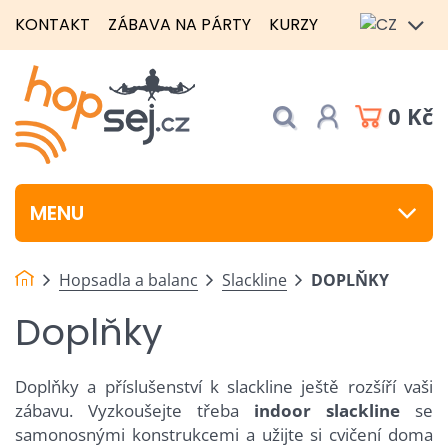
KONTAKT
ZÁBAVA NA PÁRTY
KURZY
0 Kč
MENU
Hopsadla a balanc
Slackline
DOPLŇKY
Doplňky
Doplňky a příslušenství k slackline ještě rozšíří vaši
zábavu. Vyzkoušejte třeba
indoor slackline
se
samonosnými konstrukcemi a užijte si cvičení doma