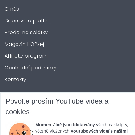
O nás
Doprava a platba
Prodej na splátky
Magazín HOPsej
Affiliate program
Obchodní podmínky
Kontakty
DALŠÍ SLUŽBY
Povolte prosím YouTube videa a
cookies
Zábava na Vaši akci
Momentálně jsou blokovány
všechny skripty,
Půjčovna
včetně vložených
youtubových videí s našimi