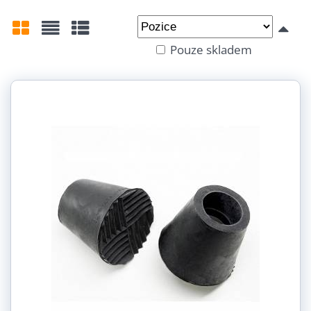
Od:
Do:
Pouze skladem
Mřížka
Seznam
Tabulka