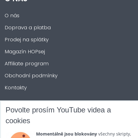
O nás
Doprava a platba
Prodej na splátky
Magazín HOPsej
Affiliate program
Obchodní podmínky
Kontakty
DALŠÍ SLUŽBY
Povolte prosím YouTube videa a
cookies
Zábava na Vaši akci
Momentálně jsou blokovány
všechny skripty,