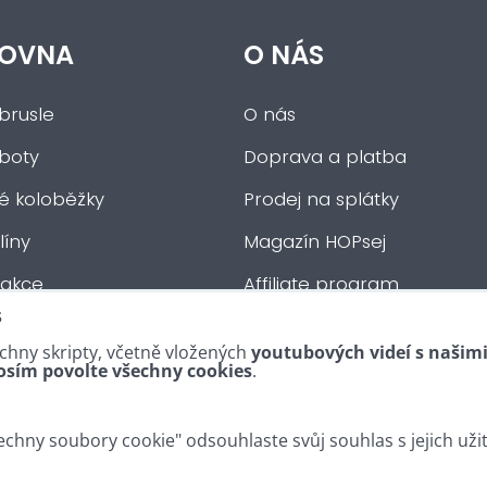
OVNA
O NÁS
brusle
O nás
 boty
Doprava a platba
ké koloběžky
Prodej na splátky
íny
Magazín HOPsej
 akce
Affiliate program
s
auta
Obchodní podmínky
chny skripty, včetně vložených
youtubových videí s našim
tní :-)
Kontakty
osím povolte všechny cookies
.
chny soubory cookie" odsouhlaste svůj souhlas s jejich uži