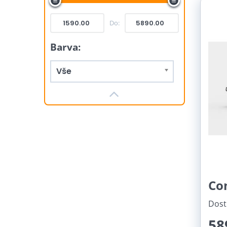
Do:
Barva:
Vše
Co
Dost
58