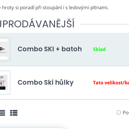
hroty si poradí při stoupání i s ledovými pltnami.
JPRODÁVANĚJŠÍ
Combo SKI + batoh
Sklad
Combo Ski hůlky
Tato velikost/b
Po
žka
Seznam
Tabulka