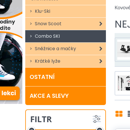
Kovové 
Klu-Ski
NE
Snow Scoot
Combo SKI
Sněžnice a mačky
Krátké lyže
OSTATNÍ
AKCE A SLEVY
FILTR
Mří