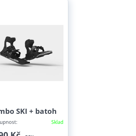
mbo SKI + batoh
upnost:
Sklad
90 Kč