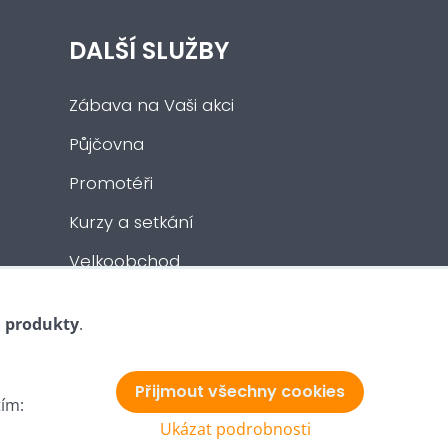
DALŠÍ SLUŽBY
Zábava na Vaši akci
Půjčovna
Promotéři
Kurzy a setkání
Velkoobchod
Nabídka práce
i produkty
.
Přijmout všechny cookies
tím:
Ukázat podrobnosti
Vytvořeno systémem:
ByznysWeb.cz