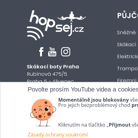
PŮJČ
Sněžné 
Skákací
Elektric
Skákací boty Praha
Trampol
Rubínová 475/5
Firemní
Praha 5 - Slivenec
Povolte prosím YouTube videa a cookie
Půjčení 
© 2024 HOPsej.cz
Momentálně jsou blokovány
vše
Vše osta
Pro jejich bezproblémový chod
pr
Kliknutím na tlačítko „
Přijmout
vše
Zásady ochrany soukromí
Předvolby soukromí
Zásady ochrany soukromí