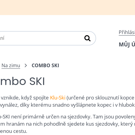
Přihlás
MŮJ 
Na zimu
COMBO SKI
mbo SKI
 vznikde, když spojíte
Klu-Ski
(určené pro sklouznutí kopce 
 vynález, díky kterému snadno vyšlápnete kopec i v hlubo
SKI není primárně určen na sjezdovky. Tam jsou povolen
m hranám na nich pohodlně sjedete kus sjezdovky, který m
enou cestu.