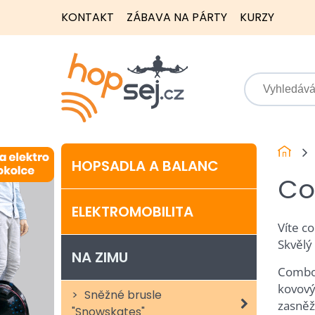
KONTAKT
ZÁBAVA NA PÁRTY
KURZY
HOPSADLA A BALANC
Co
ELEKTROMOBILITA
Víte co
Skvělý
NA ZIMU
Combo-
kovový
Sněžné brusle
zasněž
"Snowskates"