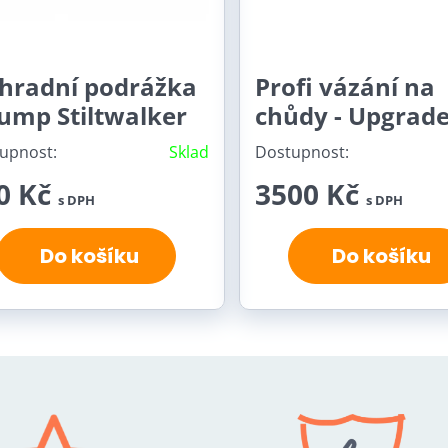
hradní podrážka
Profi vázání na
ump Stiltwalker
chůdy - Upgrade
upnost:
Sklad
Dostupnost:
0 Kč
3500 Kč
s DPH
s DPH
Do košíku
Do košíku