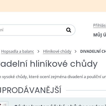
Přihlás
MŮJ 
Hopsadla a balanc
Hliníkové chůdy
DIVADELNÍ C
vadelní hliníkové chůdy
 vysoké chůdy, které ocení zejména divadení a pouliční um
JPRODÁVANĚJŠÍ