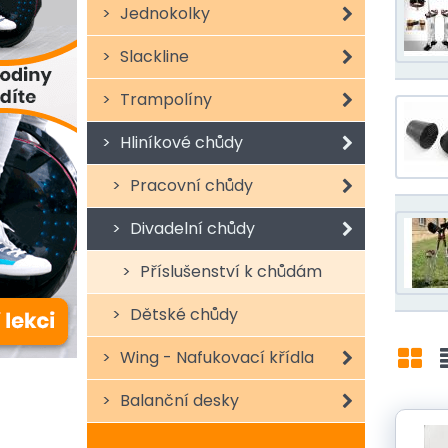
Jednokolky
Slackline
Trampolíny
Hliníkové chůdy
Pracovní chůdy
Divadelní chůdy
Příslušenství k chůdám
Dětské chůdy
Wing - Nafukovací křídla
Mří
Balanční desky