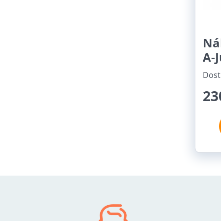
Ná
A-J
Dost
23