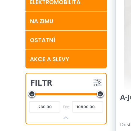
ELEKTROMOBILITA
NA ZIMU
OSTATNÍ
AKCE A SLEVY
FILTR
A-
Do:
Dost