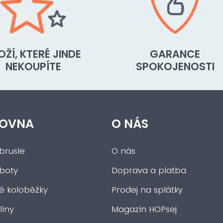
OŽÍ, KTERÉ JINDE
GARANCE
NEKOUPÍTE
SPOKOJENOSTI
OVNA
O NÁS
brusle
O nás
 boty
Doprava a platba
ké koloběžky
Prodej na splátky
íny
Magazín HOPsej