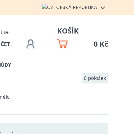
ČESKÁ REPUBLIKA
KOŠÍK
it se
0 Kč
ÚČET
HŮDY
6
položek
ělci.