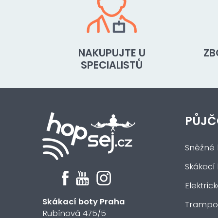
NAKUPUJTE U
ZB
SPECIALISTŮ
PŮJČ
Sněžné 
Skákací
Elektric
Skákací boty Praha
Trampol
Rubínová 475/5