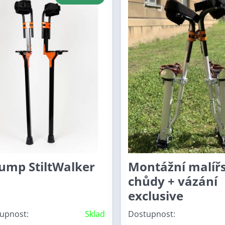
Jump StiltWalker
Montážní malíř
chůdy + vázání
exclusive
upnost:
Sklad
Dostupnost: