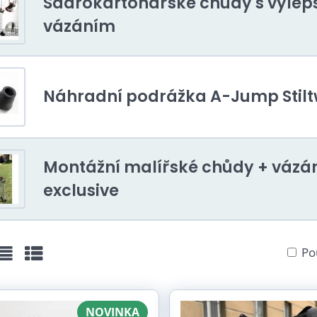
Sádrokartonářské chůdy s vyle
vázáním
Náhradní podrážka A-Jump Stilt
Montážní malířské chůdy + vázá
exclusive
Po
žka
Seznam
Tabulka
NOVINKA