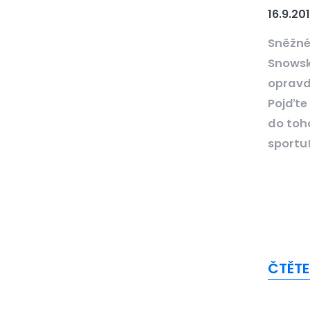
16.9.20
Sněžné
Snowsk
opravdu
Pojďte
do toh
sportu
ČTĚTE