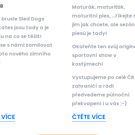
18
Maturák, maturiťák,
maturitní ples, ...říkejte s
 brusle Sled Dogs
jim jak chcete, ale sezó
ates jsou tady a je
plesů je tady!
 na co se těšit!
 se s námi zamilovat
Okořeňte ten svůj origin
oto nového zimního
sportovní show v
!
kostýmech!
Vystupujeme po celé ČR 
zahraničí a rádi
předvedeme půlnoční
překvapení i u vás ;-)
 VÍCE
ČTĚTE VÍCE