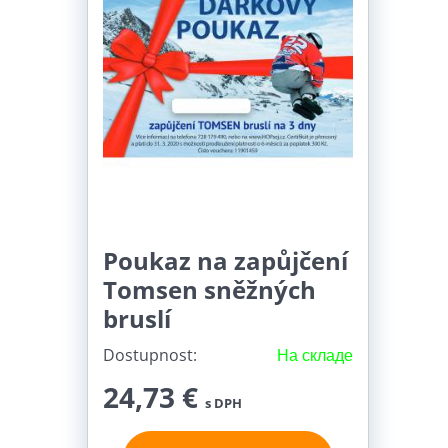
Poukaz na zapůjčení
Tomsen sněžných
bruslí
Dostupnost:
На складе
24,73 €
s DPH