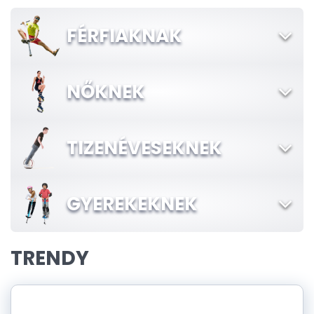
FÉRFIAKNAK
NŐKNEK
TIZENÉVESEKNEK
GYEREKEKNEK
TRENDY