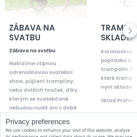
ZÁBAVA NA
TRAMPOL
SVATBU
SKLADE
Zábava na svatbu
Koronavirus z
poptávku a o
Nabízíme vtipnou
trampolín. Po
adrenalinovou svatební
které tramp
show, půjčení tramplíny,
nyní skladem
nebo dalších hraček, díky
kterým se svatebčané
Sklad Praha 
nebudou nudit ani v době
focení a shromažďování...
Privacy preferences
READ MORE
READ MORE
We use cookies to enhance your visit of this website, analyze
its performance and collect data about its usage. We may use