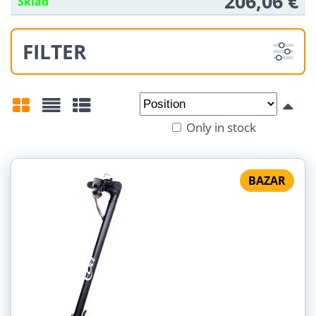
206,06 €
Sklad
FILTER
From:
To:
Only in stock
Grid
List
Table
BAZAR