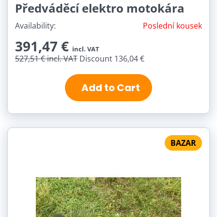
Předváděcí elektro motokára
Availability:
Poslední kousek
391,47 €
incl. VAT
527,51 €
incl. VAT
Discount 136,04 €
Add to Cart
BAZAR