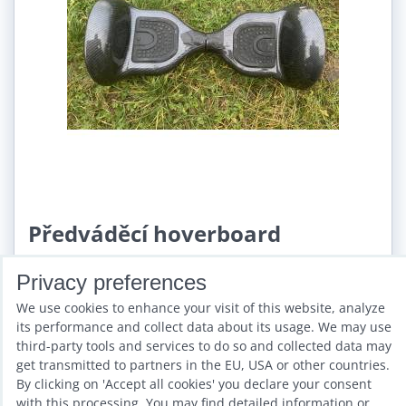
Předváděcí hoverboard
Availability:
Sklad
Privacy preferences
206,06 €
We use cookies to enhance your visit of this website, analyze
incl. VAT
its performance and collect data about its usage. We may use
third-party tools and services to do so and collected data may
Add to Cart
get transmitted to partners in the EU, USA or other countries.
By clicking on 'Accept all cookies' you declare your consent
with this processing. You may find detailed information or