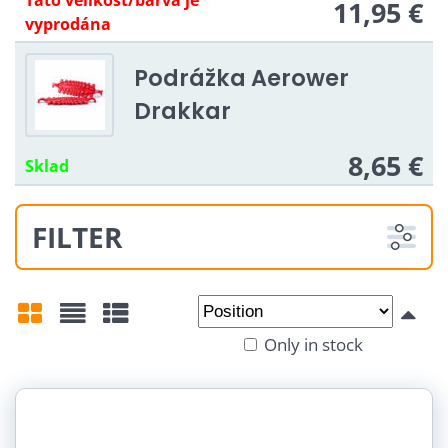
Tato velikost/barva je
11,95 €
vyprodána
Podrážka Aerower
Drakkar
8,65 €
Sklad
FILTER
From:
To:
Only in stock
Grid
List
Table
Barva: