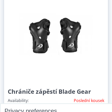
Chrániče zápěstí Blade Gear
Availability:
Poslední kousek
13,56 €
Privacy preferences