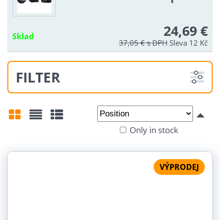
24,69 €
Sklad
37,05 €
s DPH
Sleva 12 Kč
FILTER
From:
To:
Only in stock
Grid
List
Table
VÝPRODEJ