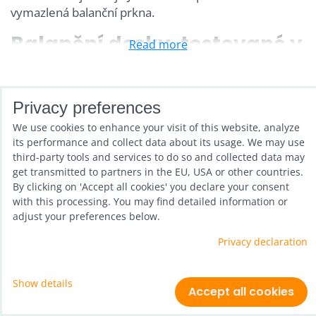
vymazlená balanční prkna.
Balanční desky, testované v
Read more
praxi
Jakub je sám aktivním riderem a své balanční desky
Privacy preferences
vymazlil k naprosté dokonalosti. Na mezinárodních
Only in stock
Grid
List
Table
We use cookies to enhance your visit of this website, analyze
soutěžích se prokázalo, že desky Urban Surf nabízejí
its performance and collect data about its usage. We may use
to nejlepší, co můžete mít:
third-party tools and services to do so and collected data may
get transmitted to partners in the EU, USA or other countries.
tvar balanční desky
je vhodný pro rehabilitační
By clicking on 'Accept all cookies' you declare your consent
balanc i brutální triky
with this processing. You may find detailed information or
buk
se ukázal být tím nejlepším materiálem
adjust your preferences below.
povrchová úprava
, která na rozdíl od levných
Privacy declaration
balančních desek neklouze ani z jedné strany
překližka odolává vlhkosti a rozhodně se kvůli
Privacy preferences
Privacy declaration
nerozklíží, jako se to stává často u masově
Show details
Website created with:
ByznysWeb.cz
Accept all cookies
prodávaných modelů