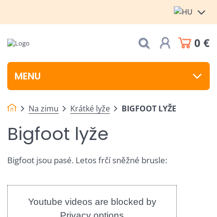
0 €
MENU
Na zimu
Krátké lyže
BIGFOOT LYŽE
Bigfoot lyže
Bigfoot jsou pasé. Letos frčí sněžné brusle:
Youtube videos are blocked by
Privacy options