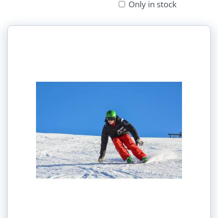
Only in stock
Grid
List
Table
Velikost: