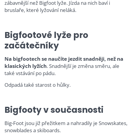
zábavnější než Bigfoot lyže. Jízda na nich baví i
bruslaře, které lyžování neláká.
Bigfootové lyže pro
začátečníky
Na bigfootech se naučíte jezdit snadněji, než na
klasických lyžích
. Snadnější je změna směru, ale
také vstávání po pádu.
Odpadá také starost o hůlky.
Bigfooty v současnosti
Big-Foot jsou již přežitkem a nahradily je Snowskates,
snowblades a skiboards.