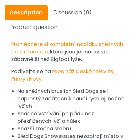
Description
Discussion
(0)
Product question
Prohlédněte si kompletní nabídku sněžných
bruslí
Tomsen
, které jsou jednodušší a
zábavnější než Bigfoot lyže.
Podívejte se na
reportáž České televize,
Primy i Novy
.
Na sněžných bruslích Sled Dogs se i
naprostý začátečník naučí rychleji než na
lyžích
Snadné vstávání po pádu bez
překřížených lyží a hůlek
Snazší změna směru
Sled Dogs Snowskates nezabírají místo v