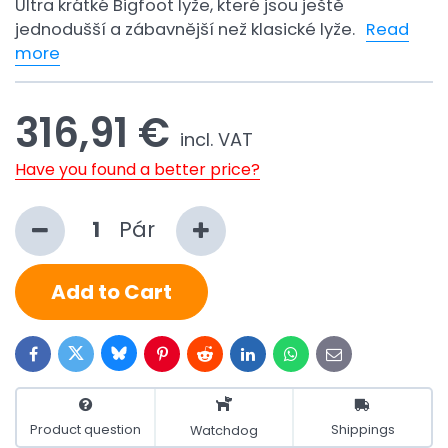
Ultra krátké Bigfoot lyže, které jsou ještě
jednodušší a zábavnější než klasické lyže.
Read
more
316,91 €
incl. VAT
Have you found a better price?
Pár
Add to Cart
Bluesky
Twitter
Facebook
Pinterest
Reddit
LinkedIn
WhatsApp
E-
mail
Product question
Shippings
Watchdog