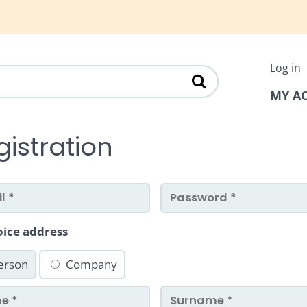
Log in
MY A
gistration
oice address
erson
Company