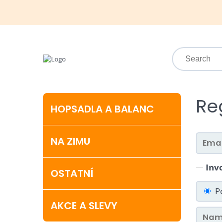
Re
HOPSADLA A BALANC
NA ZIMU
Inv
OSTATNÍ
P
AKCE A SLEVY