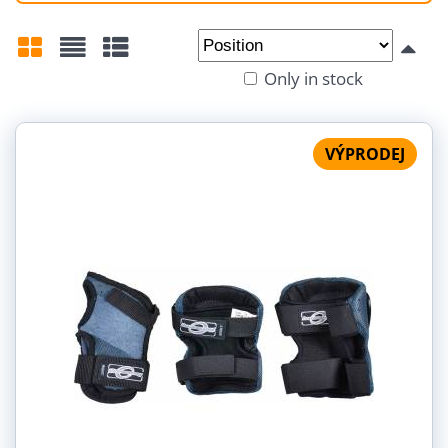
From:
To:
Only in stock
Grid
List
Table
VÝPRODEJ