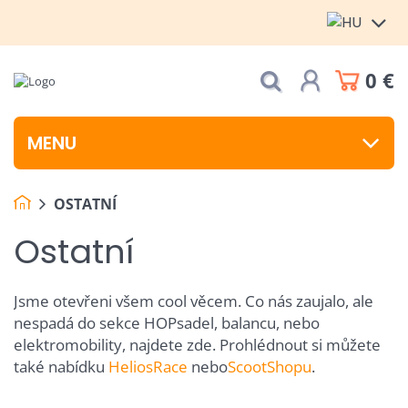
0 €
MENU
OSTATNÍ
Ostatní
Jsme otevřeni všem cool věcem. Co nás zaujalo, ale
nespadá do sekce HOPsadel, balancu, nebo
elektromobility, najdete zde. Prohlédnout si můžete
také nabídku
HeliosRace
nebo
ScootShopu
.