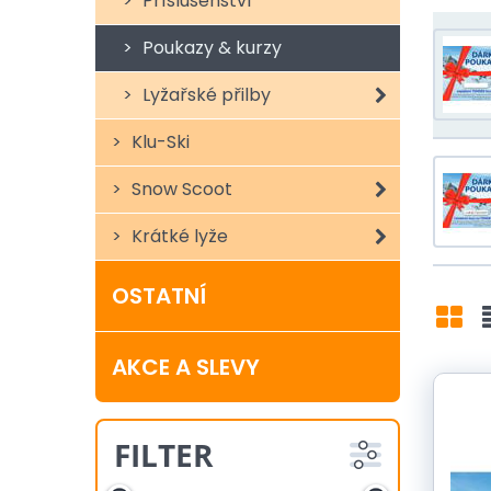
Příslušenství
Poukazy & kurzy
Lyžařské přilby
Klu-Ski
Snow Scoot
Krátké lyže
OSTATNÍ
Grid
L
AKCE A SLEVY
FILTER