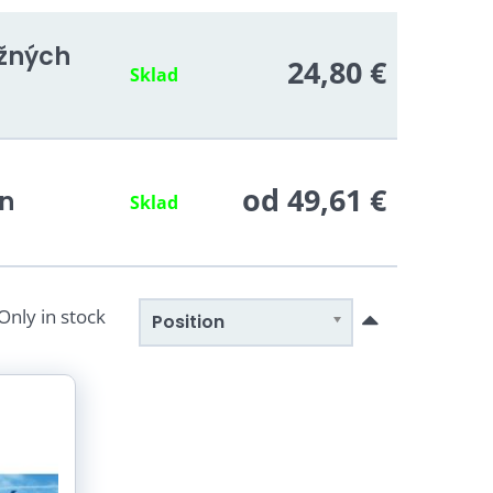
žných
24,80 €
Sklad
od 49,61 €
n
Sklad
Only in stock
Position