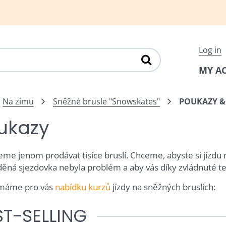
Log in
MY A
Na zimu
Sněžné brusle "Snowskates"
POUKAZY &
ukazy
me jenom prodávat tisíce bruslí. Chceme, abyste si jízdu 
děná sjezdovka nebyla problém a aby vás díky zvládnuté te
 máme pro vás
nabídku kurzů
jízdy na sněžných bruslích:
ST-SELLING