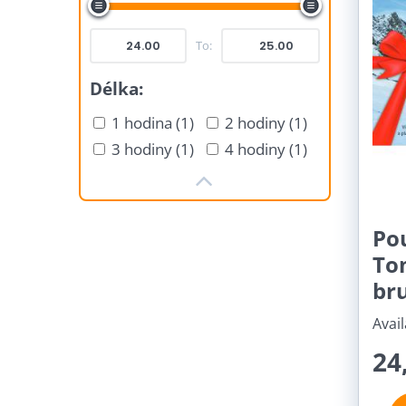
To:
Délka:
1 hodina (1)
2 hodiny (1)
3 hodiny (1)
4 hodiny (1)
Po
To
bru
Avail
24