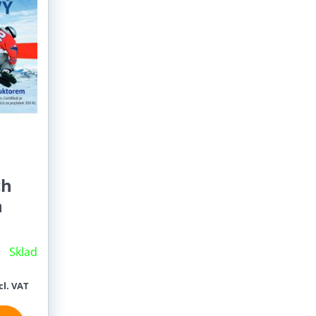
ch
n
Sklad
cl. VAT