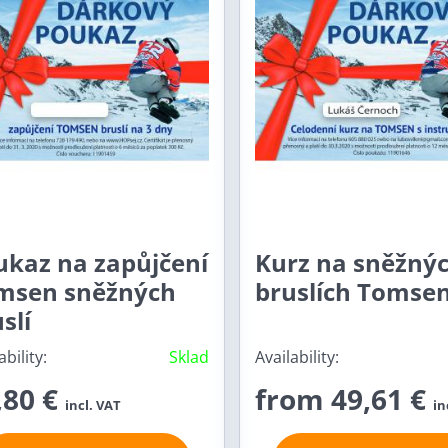
ukaz na zapůjčení
Kurz na sněžný
msen sněžných
bruslích Tomse
slí
ability:
Sklad
Availability:
,80 €
from 49,61 €
incl. VAT
in