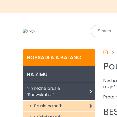
HOPSADLA A BALANC
Po
NA ZIMU
Nechce
rozjež
Sněžné brusle
"Snowskates"
Proto
Brusle na sníh
BE