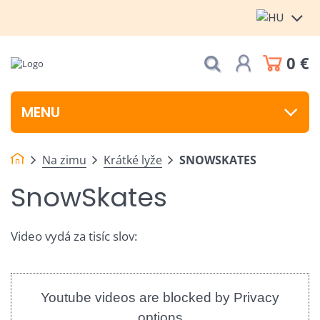
0 €
MENU
Na zimu
Krátké lyže
SNOWSKATES
SnowSkates
Video vydá za tisíc slov:
Youtube videos are blocked by Privacy
options