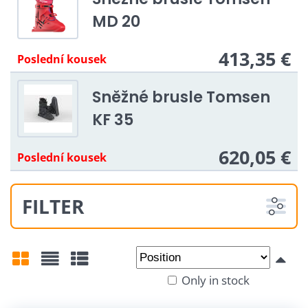
MD 20
413,35 €
Poslední kousek
Sněžné brusle Tomsen
KF 35
620,05 €
Poslední kousek
FILTER
From:
To:
Only in stock
Grid
List
Table
Velikost: