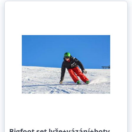
Délka:
1 hodina (1)
2 hodiny (1)
3 hodiny (1)
4 hodiny (1)
Bigfoot set lyže+vázání+boty