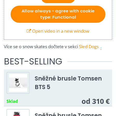
Allow always - agree with cookie
type: Functional
Open video in a new window
Více se o snow skates dočtete v sekci
Sled Dogs
.
BEST-SELLING
Sněžné brusle Tomsen
BTS 5
od 310 €
Sklad
Sněžné brusle Tomsen