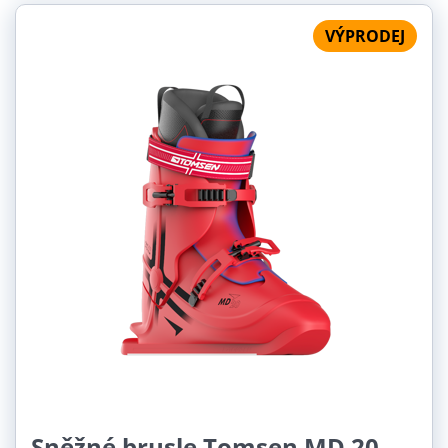
VÝPRODEJ
Sněžné brusle Tomsen MD 20