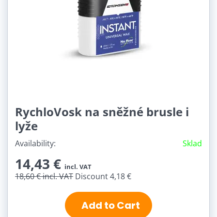
RychloVosk na sněžné brusle i
lyže
Availability:
Sklad
14,43 €
incl. VAT
18,60 €
incl. VAT
Discount 4,18 €
Add to Cart