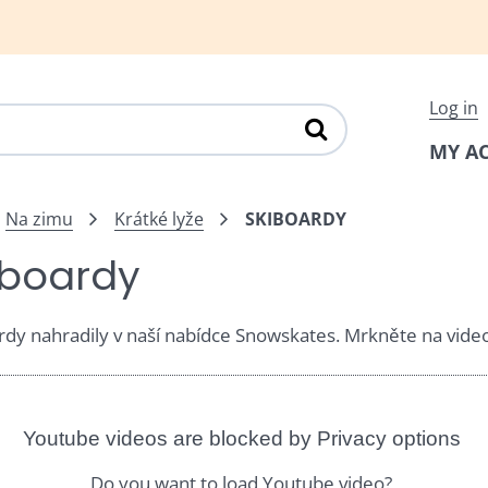
Log in
MY A
Na zimu
Krátké lyže
SKIBOARDY
iboardy
rdy nahradily v naší nabídce Snowskates. Mrkněte na video
Youtube videos are blocked by Privacy options
Do you want to load Youtube video?