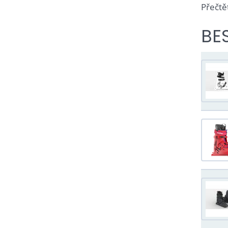
Přečtě
BE