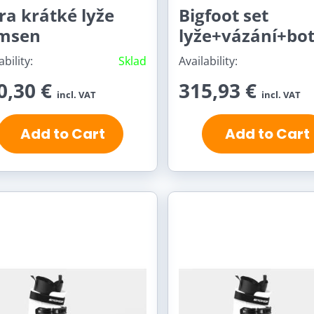
ra krátké lyže
Bigfoot set
msen
lyže+vázání+bo
ability:
Sklad
Availability:
0,30 €
315,93 €
incl. VAT
incl. VAT
Add to Cart
Add to Cart