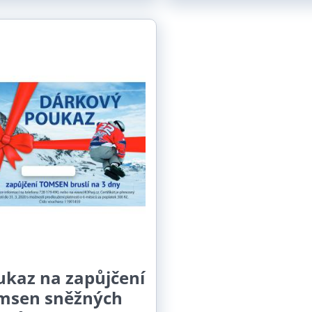
ukaz na zapůjčení
msen sněžných