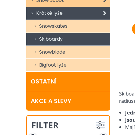
Snow Scoot
Krátké lyže
Snowskates
Skiboardy
Snowblade
Bigfoot lyže
OSTATNÍ
Skiboa
AKCE A SLEVY
radius
Jed
Jsou
FILTER
Maj