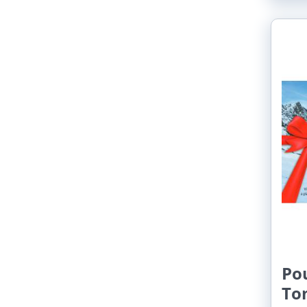
Po
To