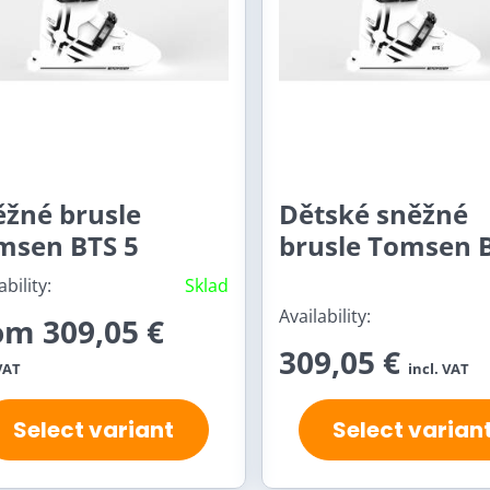
ěžné brusle
Dětské sněžné
msen BTS 5
brusle Tomsen 
ability:
Sklad
Availability:
om 309,05 €
309,05 €
VAT
incl. VAT
Select variant
Select varian