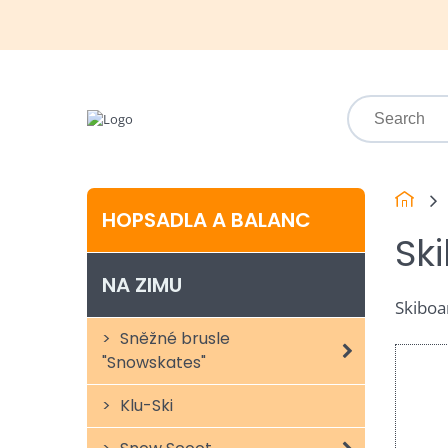
HOPSADLA A BALANC
Sk
NA ZIMU
Skiboa
Sněžné brusle
"Snowskates"
Klu-Ski