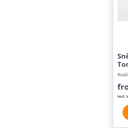
Sn
To
Avail
fr
incl. 