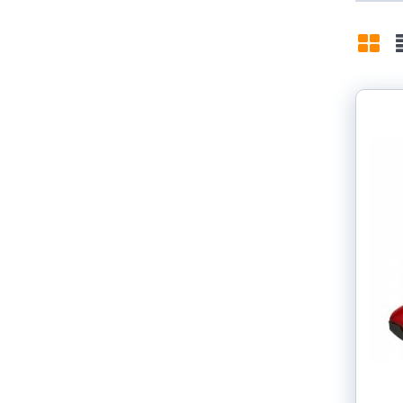
Grid
L