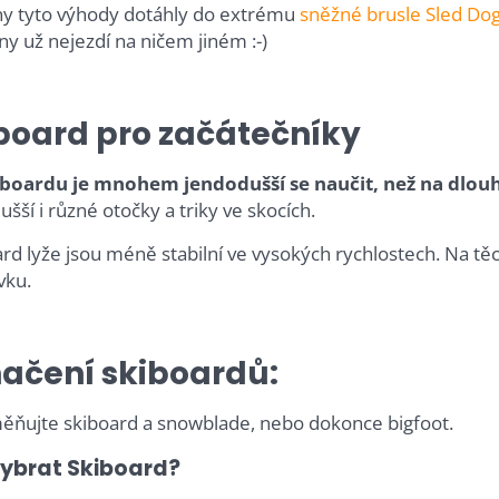
y tyto výhody dotáhly do extrému
sněžné brusle
Sled Do
ny už nejezdí na ničem jiném :-)
board pro začátečníky
boardu je mnohem jendodušší se naučit, než na dlouh
šší i různé otočky a triky ve skocích.
rd lyže jsou méně stabilní ve vysokých rychlostech. Na těch
vku.
ačení skiboardů:
ňujte skiboard a snowblade, nebo dokonce bigfoot.
vybrat Skiboard?