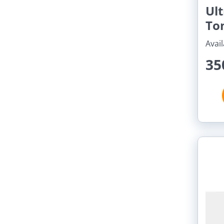
Ult
To
Avail
35