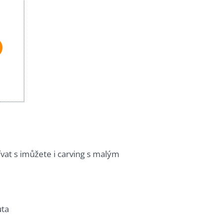
ívat s imůžete i carving s malým
uta