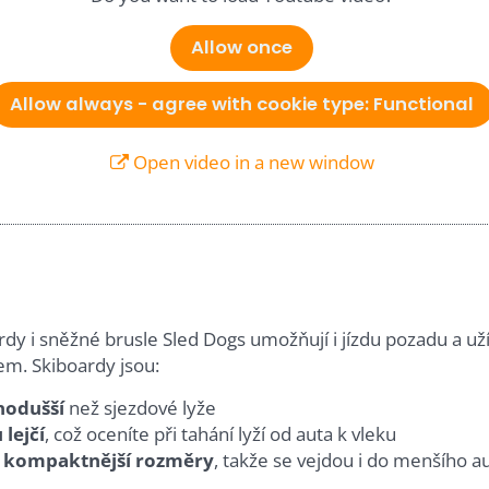
Allow once
Allow always - agree with cookie type: Functional
Open video in a new window
rdy i sněžné brusle Sled Dogs umožňují i jízdu pozadu a už
em. Skiboardy jsou:
nodušší
než sjezdové lyže
 lejčí
, což oceníte při tahání lyží od auta k vleku
í
kompaktnější rozměry
, takže se vejdou i do menšího a