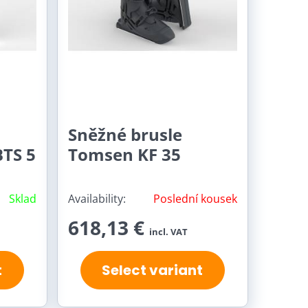
Sněžné brusle
BTS 5
Tomsen KF 35
Sklad
Availability:
Poslední kousek
618,13 €
incl. VAT
t
Select variant