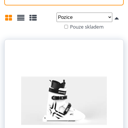
Od:
Do:
Pouze skladem
Mřížka
Seznam
Tabulka
Velikost: