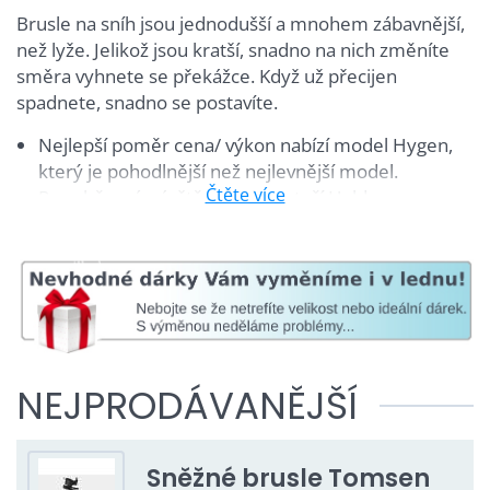
Brusle na sníh jsou jednodušší a mnohem zábavnější,
než lyže. Jelikož jsou kratší, snadno na nich změníte
směra vyhnete se překážce. Když už přecijen
spadnete, snadno se postavíte.
Nejlepší poměr cena/ výkon nabízí model Hygen,
který je pohodlnější než nejlevnější model.
Čtěte více
Pro občasné návštěvníky hor stačí Halden
Ti, kdož nemají rádi kompromisy, sáhnou po
extrémním modelu K9
K dispozici je vám také
půjčovna pro celou ČR a
Slovensko
.
NEJPRODÁVANĚJŠÍ
Sněžné brusle Tomsen