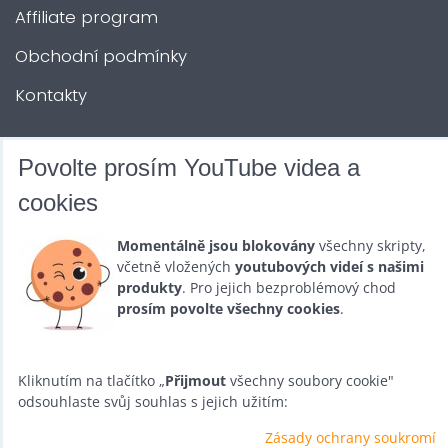
Affiliate program
Obchodní podmínky
Kontakty
DALŠÍ SLUŽBY
Povolte prosím YouTube videa a
cookies
Zábava na Vaši akci
Momentálně jsou blokovány
všechny skripty,
Půjčovna
včetně vložených
youtubových videí s našimi
produkty
. Pro jejich bezproblémový chod
Promotéři
prosím povolte všechny cookies
.
Kurzy a setkání
Velkoobchod
Kliknutím na tlačítko „
Přijmout
všechny soubory cookie"
odsouhlaste svůj souhlas s jejich užitím:
Nabídka práce
Zásady ochrany soukromí