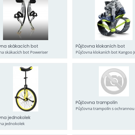
vna skákacích bot
Půjčovna klokaních bot
na skákacích bot Poweriser
Půjčovna klokaních bot Kangoo 
Půjčovna trampolín
Půjčovna trampolín s ochrannou s
vna jednokolek
na jednokolek