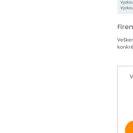
Vyzkou
Vyzkou
Fire
Vešker
konkré
V