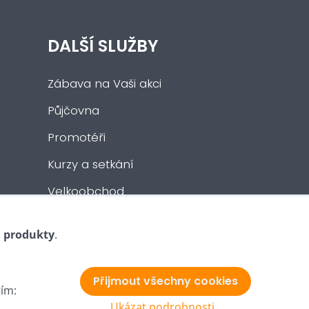
DALŠÍ SLUŽBY
Zábava na Vaši akci
Půjčovna
Promotéři
Kurzy a setkání
Velkoobchod
Nabídka práce
i produkty
.
Přijmout všechny cookies
tím:
Ukázat podrobnosti