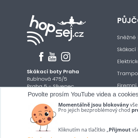
PŮJČ
Sněžné 
Skákací
Elektric
Skákací boty Praha
Trampol
Rubínová 475/5
Firemní
Praha 5 - Slivenec
Povolte prosím YouTube videa a cookie
Půjčení 
© 2024 HOPsej.cz
Momentálně jsou blokovány
vše
Vše osta
Pro jejich bezproblémový chod
pr
Kliknutím na tlačítko „
Přijmout
vše