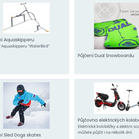
ní Aquaskipperu
í Aquaskipperu "WaterBird"
Půjčení Dual Snowboardu
Půjčovna elektrických kolob
Elektrické koloběžky a elektro sco
můžete půjčit i na několik dní.
ní Sled Dogs skates