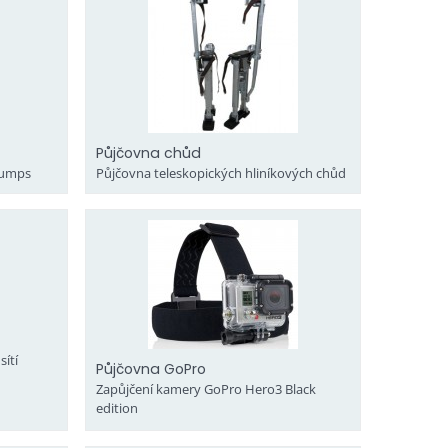
Půjčovna chůd
Jumps
Půjčovna teleskopických hliníkových chůd
ítí
Půjčovna GoPro
Zapůjčení kamery GoPro Hero3 Black
edition