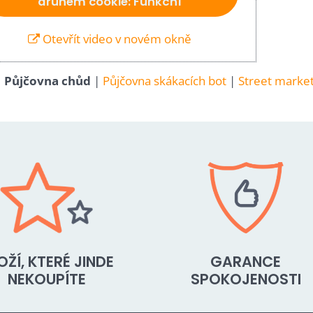
druhem cookie: Funkční
Otevřít video v novém okně
|
Půjčovna chůd
|
Půjčovna skákacích bot
|
Street market
OŽÍ, KTERÉ JINDE
GARANCE
NEKOUPÍTE
SPOKOJENOSTI