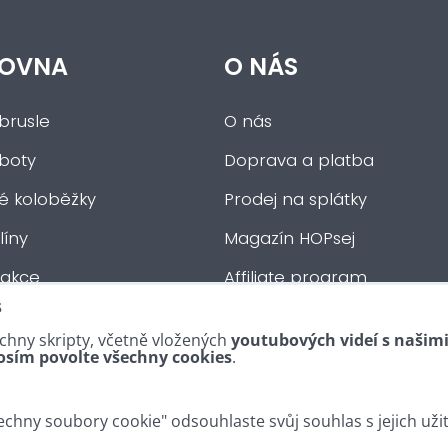
OVNA
O NÁS
brusle
O nás
 boty
Doprava a platba
ké koloběžky
Prodej na splátky
íny
Magazín HOPsej
 akce
Affiliate program
s
auta
Obchodní podmínky
chny skripty, včetně vložených
youtubových videí s našim
tní :-)
Kontakty
osím povolte všechny cookies
.
chny soubory cookie" odsouhlaste svůj souhlas s jejich uži