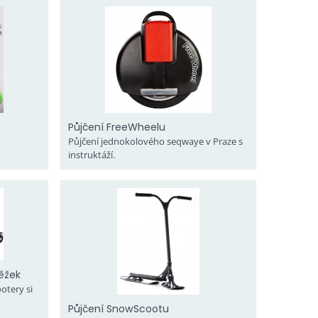
Půjčení FreeWheelu
Půjčení jednokolového seqwaye v Praze s
instruktáží.
ěžek
otery si
Půjčení SnowScootu