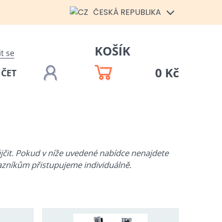
ČESKÁ REPUBLIKA
KOŠÍK
it se
0 Kč
ÚČET
jčit. Pokud v níže uvedené nabídce nenajdete
azníkům přistupujeme individuálně.