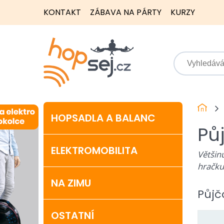
KONTAKT
ZÁBAVA NA PÁRTY
KURZY
HOPSADLA A BALANC
Pů
ELEKTROMOBILITA
Většin
hračku
NA ZIMU
Půjč
OSTATNÍ