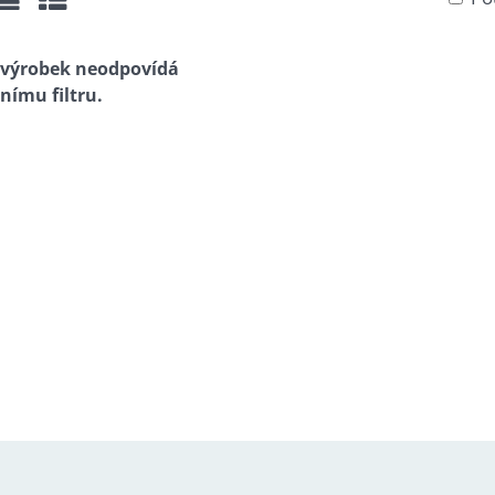
žka
Seznam
Tabulka