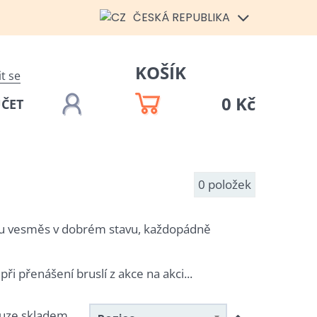
ČESKÁ REPUBLIKA
KOŠÍK
it se
0 Kč
ÚČET
0
položek
sou vesměs v dobrém stavu, každopádně
ři přenášení bruslí z akce na akci...
uze skladem