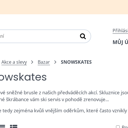
Přihlás
MŮJ 
Akce a slevy
Bazar
SNOWSKATES
owskates
vé sněžné brusle z našich předváděcích akcí. Skluznice j
né škrábance vám ski servis v pohodě zrenovuje...
e tedy zejména kvůli vnějším oděrkům, které často vznikly p
Po