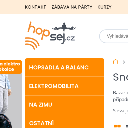
KONTAKT
ZÁBAVA NA PÁRTY
KURZY
HOPSADLA A BALANC
Sn
ELEKTROMOBILITA
Bazaro
případ
NA ZIMU
Sleva j
OSTATNÍ