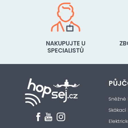
NAKUPUJTE U
ZB
SPECIALISTŮ
PŮJČ
Sněžné 
Skákací
Elektric