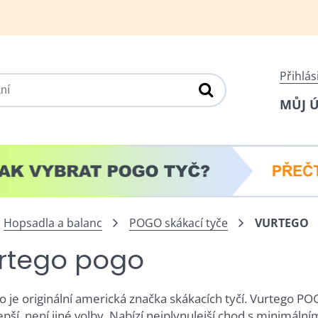
Přihlás
MŮJ 
Hopsadla a balanc
POGO skákací tyče
VURTEGO
rtego pogo
o je originální americká značka skákacích tyčí. Vurtego PO
epší, není jiné volby. Nabízí nejplynulejší chod s minimální