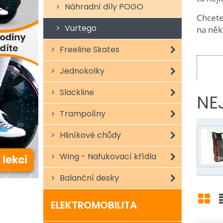
Náhradní díly POGO
Chcete
Vurtego
na někt
Freeline Skates
Jednokolky
Slackline
NE
Trampolíny
Hliníkové chůdy
Wing - Nafukovací křídla
Balanční desky
ELEKTROMOBILITA
Mří