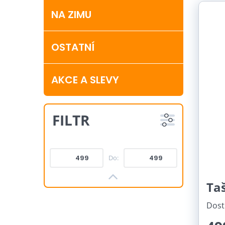
Růz
NA ZIMU
Vurteg
tyč pr
OSTATNÍ
AKCE A SLEVY
FILTR
Do:
Ta
Dost