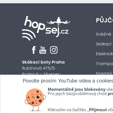
PŮJČ
Sněžné 
Skákací
Elektric
Skákací boty Praha
Trampol
Rubínová 475/5
Firemní
Praha 5 - Slivenec
Povolte prosím YouTube videa a cookie
Půjčení 
© 2024 HOPsej.cz
Momentálně jsou blokovány
vše
Vše osta
Pro jejich bezproblémový chod
pr
Kliknutím na tlačítko „
Přijmout
vše