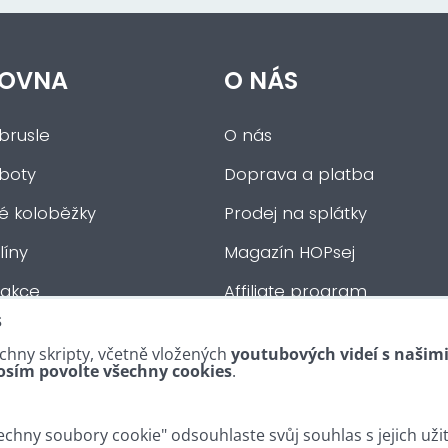
OVNA
O NÁS
brusle
O nás
 boty
Doprava a platba
ké koloběžky
Prodej na splátky
íny
Magazín HOPsej
 akce
Affiliate program
s
auta
Obchodní podmínky
chny skripty, včetně vložených
youtubových videí s našim
tní :-)
Kontakty
osím povolte všechny cookies
.
chny soubory cookie" odsouhlaste svůj souhlas s jejich uži