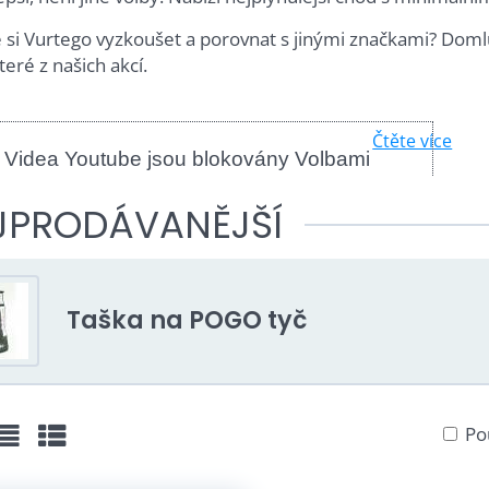
 si Vurtego vyzkoušet a porovnat s jinými značkami? Domlu
eré z našich akcí.
Čtěte více
Videa Youtube jsou blokovány Volbami
soukromí
JPRODÁVANĚJŠÍ
Přejete si načíst Youtube video?
Povolit jednou
Taška na POGO tyč
Povolit a zapamatovat - souhlas s
druhem cookie: Funkční
Otevřít video v novém okně
Po
žka
Seznam
Tabulka