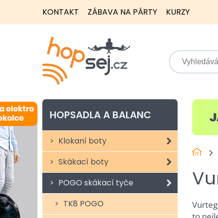
KONTAKT
ZÁBAVA NA PÁRTY
KURZY
HOPSADLA A BALANC
Klokaní boty
Skákací boty
Vu
POGO skákací tyče
TK8 POGO
Vurteg
to nejl