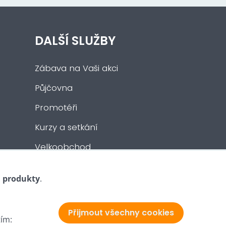
DALŠÍ SLUŽBY
Zábava na Vaši akci
Půjčovna
Promotéři
Kurzy a setkání
Velkoobchod
Nabídka práce
i produkty
.
Přijmout všechny cookies
tím: