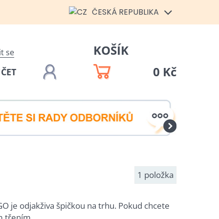
ČESKÁ REPUBLIKA
KOŠÍK
it se
0 Kč
ÚČET
1
položka
GO je odjakživa špičkou na trhu. Pokud chcete
m třením.