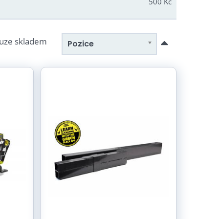
500 Kč
unkční
uze skladem
Pozice
adě i beze stromů