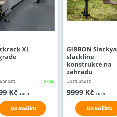
ackrack XL
GIBBON Slackya
grade
slackline
konstrukce na
zahradu
upnost:
Sklad
Dostupnost:
99 Kč
9999 Kč
s DPH
s DPH
Do košíku
Do košíku