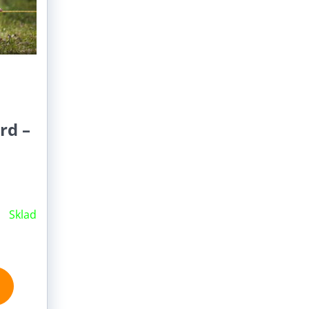
rd –
Sklad