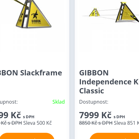
BBON Slackframe
GIBBON
Independence K
Classic
upnost:
Sklad
Dostupnost:
99 Kč
7999 Kč
s DPH
s DPH
 Kč
s DPH
Sleva 500 Kč
8850 Kč
s DPH
Sleva 851 