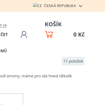
ČESKÁ REPUBLIKA
KOŠÍK
it se
0 Kč
ÚČET
OMŮ
11
položek
okolí stromy, máme pro vás hned několik