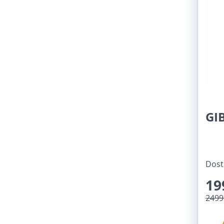
GI
Dost
19
2499