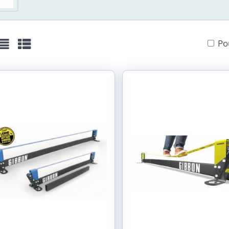
Povolit a zapamatovat - souhlas s druhem cookie: F
Po
Otevřít video v novém okně
žka
Seznam
Tabulka
 už víte, jak ukotvit slackline (provaz na chození) na zahr