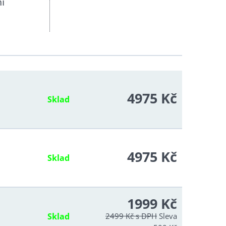
í
unkční
4975 Kč
Sklad
4975 Kč
Sklad
í
1999 Kč
Sklad
2499 Kč
s DPH
Sleva