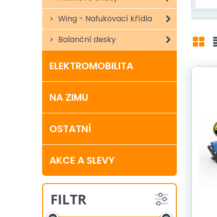
Wing - Nafukovací křídla
Balanční desky
Mří
ELEKTROMOBILITA
Tak teď
NA ZIMU
OSTATNÍ
AKCE A SLEVY
FILTR