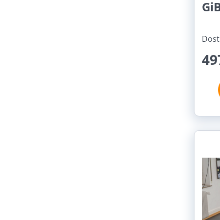
GiB
Dost
49