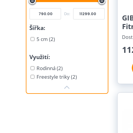
Do:
GI
Fit
Šířka:
Dost
5 cm (2)
11
Využití:
Rodinná (2)
Freestyle triky (2)