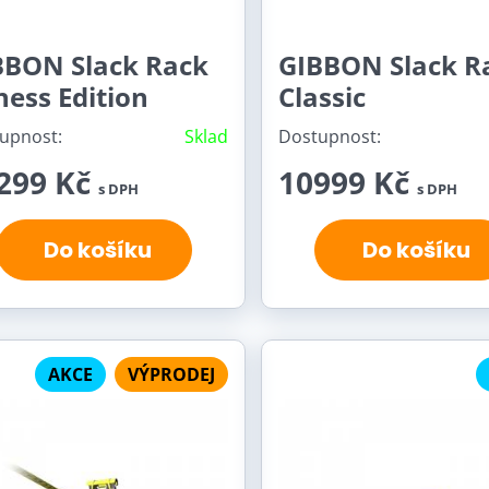
BBON Slack Rack
GIBBON Slack R
ness Edition
Classic
upnost:
Sklad
Dostupnost:
299 Kč
10999 Kč
s DPH
s DPH
Do košíku
Do košíku
AKCE
VÝPRODEJ