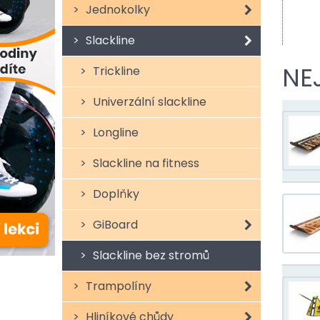
Jednokolky
Slackline
NE
Trickline
Univerzální slackline
Longline
Slackline na fitness
Doplňky
GiBoard
Slackline bez stromů
Trampolíny
Hliníkové chůdy