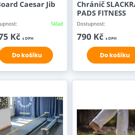
oard Caesar Jib
Chránič SLACK
PADS FITNESS
upnost:
Sklad
Dostupnost:
75 Kč
790 Kč
s DPH
s DPH
Do košíku
Do košíku