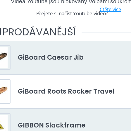
Videa Youtube jsou blokovány Volbami soukrom
Čtěte více
Přejete si načíst Youtube video?
Povolit jednou
JPRODÁVANĚJŠÍ
Povolit a zapamatovat - souhlas s druhem cookie: F
GiBoard Caesar Jib
Otevřít video v novém okně
GiBoard Roots Rocker Travel
Videa Youtube jsou blokovány Volbami soukrom
Přejete si načíst Youtube video?
GIBBON Slackframe
Povolit jednou