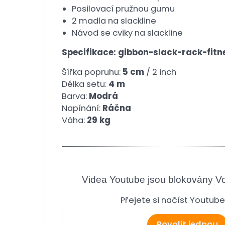
Posilovací pružnou gumu
2 madla na slackline
Návod se cviky na slackline
Specifikace: gibbon-slack-rack-fitn
Šířka popruhu:
5 cm
/ 2 inch
Délka setu:
4 m
Barva:
Modrá
Napínání:
Ráčna
Váha:
29 kg
Videa Youtube jsou blokovány V
Přejete si načíst Youtub
Povolit jednou