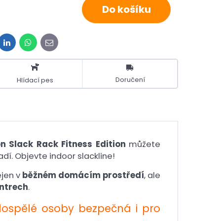
Do košíku
it
LinkedIn
WhatsApp
E-
mail
Doručení
Hlídací pes
n Slack Rack Fitness Edition
můžete
adí. Objevte indoor slackline!
ejen v
běžném
domácím prostředí
, ale
entrech
.
dospělé osoby bezpečná i pro