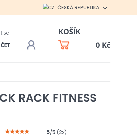
ČESKÁ REPUBLIKA
KOŠÍK
it se
0 Kč
ÚČET
CK RACK FITNESS
5
/
5
(
2
x)