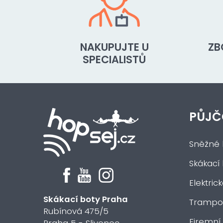
NAKUPUJTE U
ZB
SPECIALISTŮ
PŮJČ
Sněžné 
Skákací
Elektric
Skákací boty Praha
Trampol
Rubínová 475/5
Firemní