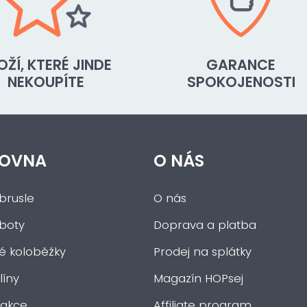
OŽÍ, KTERÉ JINDE
GARANCE
NEKOUPÍTE
SPOKOJENOSTI
OVNA
O NÁS
brusle
O nás
 boty
Doprava a platba
ké koloběžky
Prodej na splátky
íny
Magazín HOPsej
 akce
Affiliate program