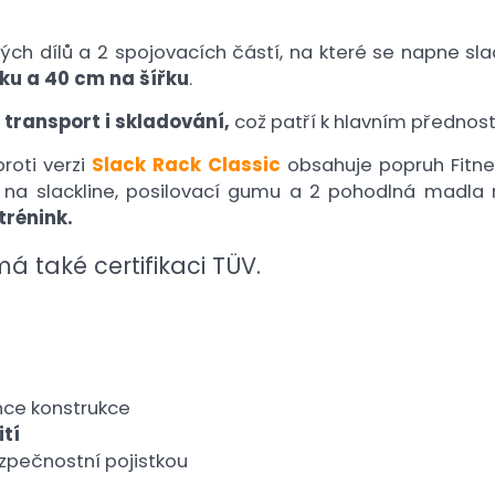
ých dílů a 2 spojovacích částí, na které se napne sla
ku a 40 cm na šířku
.
transport i skladování,
což patří k hlavním přednos
roti verzi
Slack Rack Classic
obsahuje popruh Fitne
 na slackline, posilovací gumu a 2 pohodlná madla na
trénink.
má také certifikaci TÜV.
nce konstrukce
tí
zpečnostní pojistkou