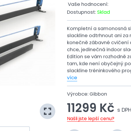
Vaše hodnocení:
Dostupnost:
Sklad
Kompletní a samonosná sl
slackline odtrhnout ani za
konečně zábavné cvičení d
chce, jedinečná indoor sla
Edition se vám rozhodně zal
tam, kde není obyčejný pop
slackline tréninkového pr
více
Výrobce:
Gibbon
11299 Kč
s DP
Našli jste lepší cenu?