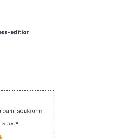
ess-edition
olbami soukromí
e video?