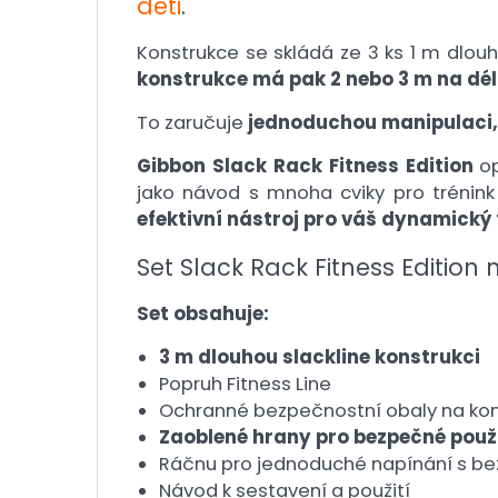
děti
.
Konstrukce se skládá ze 3 ks 1 m dlouh
konstrukce má pak 2 nebo 3 m na dél
To zaručuje
jednoduchou manipulaci, 
Gibbon Slack Rack Fitness Edition
op
jako návod s mnoha cviky pro trénink
efektivní nástroj pro váš dynamický 
Set Slack Rack Fitness Edition 
Set obsahuje:
3 m dlouhou slackline konstrukci
Popruh Fitness Line
Ochranné bezpečnostní obaly na ko
Zaoblené hrany pro bezpečné použi
Ráčnu pro jednoduché napínání s be
Návod k sestavení a použití