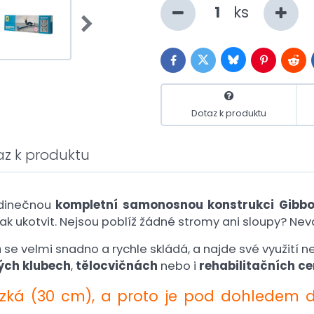
ks
Bluesky
Twitter
Facebook
Pinterest
Redd
Dotaz k produktu
az k produktu
edinečnou
kompletní samonosnou konstrukci
Gibbo
jak ukotvit. Nejsou poblíž žádné stromy ani sloupy? Nev
n
se velmi snadno a rychle skládá, a najde své využití n
ých klubech
,
tělocvičnách
nebo i
rehabilitačních c
zká (30 cm), a proto je pod dohledem 