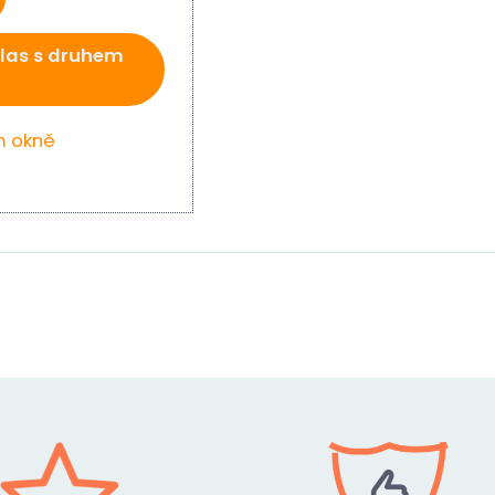
las s druhem
m okně