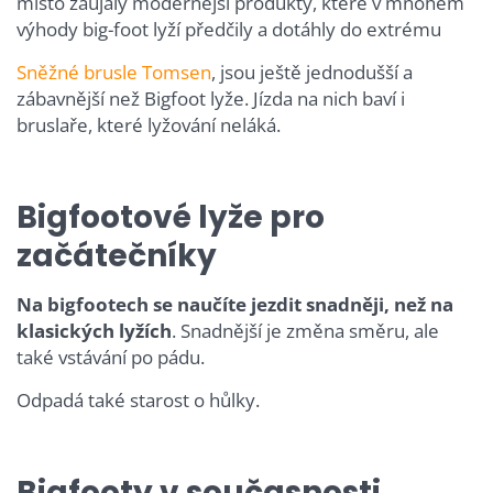
místo zaujaly modernější produkty, které v mnohém
výhody big-foot lyží předčily a dotáhly do extrému
Sněžné brusle
Tomsen
, jsou ještě jednodušší a
zábavnější než Bigfoot lyže. Jízda na nich baví i
bruslaře, které lyžování neláká.
Bigfootové lyže pro
začátečníky
Na bigfootech se naučíte jezdit snadněji, než na
klasických lyžích
. Snadnější je změna směru, ale
také vstávání po pádu.
Odpadá také starost o hůlky.
Bigfooty v současnosti