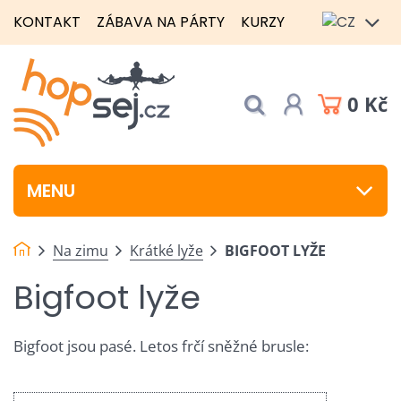
KONTAKT
ZÁBAVA NA PÁRTY
KURZY
0 Kč
MENU
Na zimu
Krátké lyže
BIGFOOT LYŽE
Bigfoot lyže
Bigfoot jsou pasé. Letos frčí sněžné brusle: