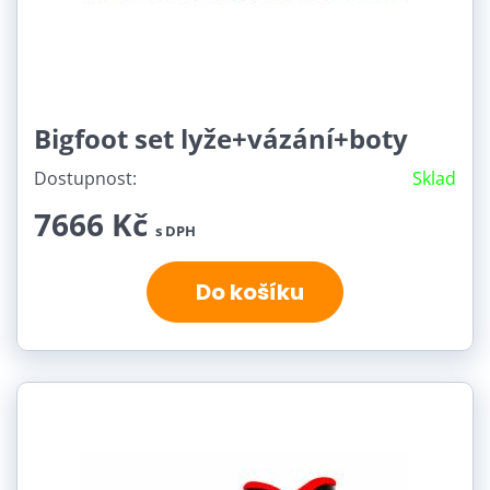
Bigfoot set lyže+vázání+boty
Dostupnost:
Sklad
7666 Kč
s DPH
Do košíku