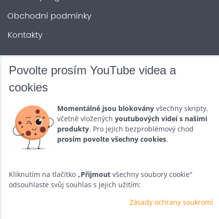
Obchodní podmínky
Kontakty
DALŠÍ SLUŽBY
Povolte prosím YouTube videa a
cookies
Zábava na Vaši akci
Momentálně jsou blokovány
všechny skripty,
Půjčovna
včetně vložených
youtubových videí s našimi
produkty
. Pro jejich bezproblémový chod
Promotéři
prosím povolte všechny cookies
.
Kurzy a setkání
Velkoobchod
Kliknutím na tlačítko „
Přijmout
všechny soubory cookie"
odsouhlaste svůj souhlas s jejich užitím:
Nabídka práce
Zásady ochrany soukromí