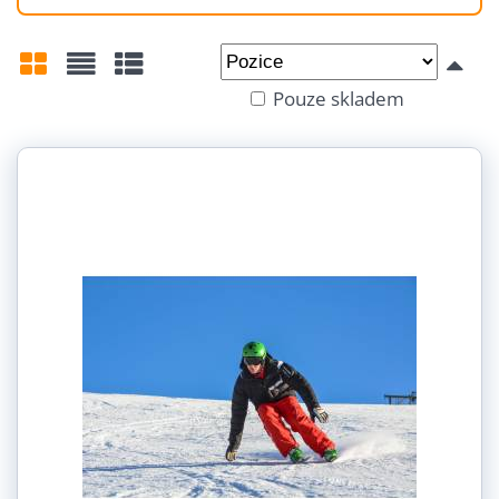
Od:
Do:
Pouze skladem
Mřížka
Seznam
Tabulka
Velikost: