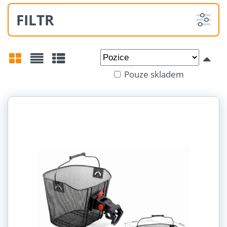
FILTR
Od:
Do:
Pouze skladem
Mřížka
Seznam
Tabulka