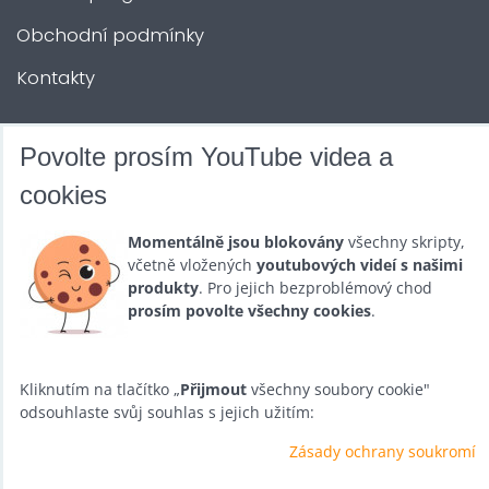
Obchodní podmínky
Kontakty
DALŠÍ SLUŽBY
Povolte prosím YouTube videa a
cookies
Zábava na Vaši akci
Momentálně jsou blokovány
všechny skripty,
Půjčovna
včetně vložených
youtubových videí s našimi
produkty
. Pro jejich bezproblémový chod
Promotéři
prosím povolte všechny cookies
.
Kurzy a setkání
Velkoobchod
Kliknutím na tlačítko „
Přijmout
všechny soubory cookie"
odsouhlaste svůj souhlas s jejich užitím:
Nabídka práce
Zásady ochrany soukromí