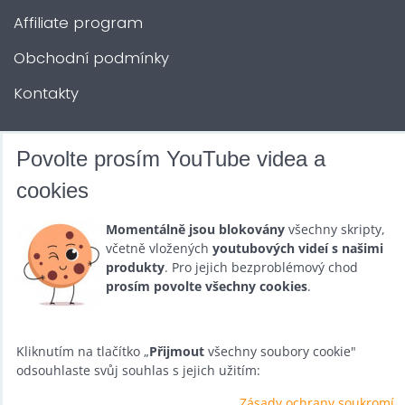
Affiliate program
Obchodní podmínky
Kontakty
DALŠÍ SLUŽBY
Povolte prosím YouTube videa a
cookies
Zábava na Vaši akci
Momentálně jsou blokovány
všechny skripty,
Půjčovna
včetně vložených
youtubových videí s našimi
produkty
. Pro jejich bezproblémový chod
Promotéři
prosím povolte všechny cookies
.
Kurzy a setkání
Velkoobchod
Kliknutím na tlačítko „
Přijmout
všechny soubory cookie"
odsouhlaste svůj souhlas s jejich užitím:
Nabídka práce
Zásady ochrany soukromí