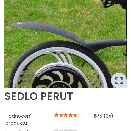
SEDLO PERUT
Hodnocení
5
/
5
(
3
x)
produktu: