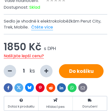
Vaše hodnocení:
Dostupnost:
Sklad
Sedlo je vhodné k elektrokoloběžkám Perut City,
Trek, Mobile.
Čtěte více
1850 Kč
s DPH
Našli jste lepší cenu?
ks
Do košíku
Bluesky
Twitter
Facebook
Pinterest
Reddit
LinkedIn
WhatsApp
E-
mail
Dotaz k produktu
Doručení
Hlídací pes