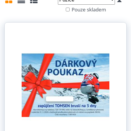
Od:
Do:
Pouze skladem
Mřížka
Seznam
Tabulka
Velikost:
Délka:
1 hodina (1)
2 hodiny (1)
3 hodiny (1)
4 hodiny (1)