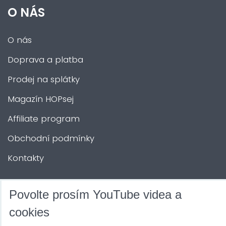
O NÁS
O nás
Doprava a platba
Prodej na splátky
Magazín HOPsej
Affiliate program
Obchodní podmínky
Kontakty
DALŠÍ SLUŽBY
Povolte prosím YouTube videa a
cookies
Zábava na Vaši akci