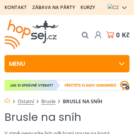
KONTAKT
ZÁBAVA NA PÁRTY
KURZY
0 Kč
MENU
Ostatní
Brusle
BRUSLE NA SNÍH
Brusle na sníh
V zimě nemusíte být odkázaní pouze na krytá