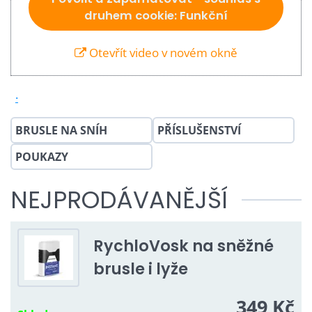
druhem cookie: Funkční
Otevřít video v novém okně
.
BRUSLE NA SNÍH
PŘÍSLUŠENSTVÍ
POUKAZY
NEJPRODÁVANĚJŠÍ
RychloVosk na sněžné
brusle i lyže
349 Kč