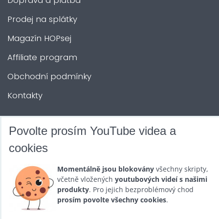
Doprava a platba
Prodej na splátky
Magazín HOPsej
Affiliate program
Obchodní podmínky
Kontakty
DALŠÍ SLUŽBY
Povolte prosím YouTube videa a
cookies
Zábava na Vaši akci
Momentálně jsou blokovány
všechny skripty,
Půjčovna
včetně vložených
youtubových videí s našimi
produkty
. Pro jejich bezproblémový chod
Promotéři
prosím povolte všechny cookies
.
Kurzy a setkání