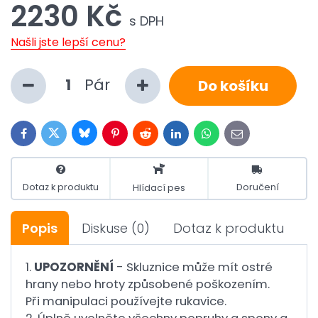
2230 Kč
s DPH
Našli jste lepší cenu?
Pár
Do košíku
Bluesky
Twitter
Facebook
Pinterest
Reddit
LinkedIn
WhatsApp
E-
mail
Dotaz k produktu
Doručení
Hlídací pes
Popis
Diskuse
(0)
Dotaz k produktu
1.
UPOZORNĚNÍ
- Skluznice může mít ostré
hrany nebo hroty způsobené poškozením.
Při manipulaci používejte rukavice.