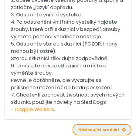
2. Úplně uvolněte všechny popruhy a spony a
zatlačte „jazyk" dopředu.
3. Odstraňte vnitřní výstelku.
4. Po odstranění vnitřního výstelky najdete
šrouby, které drží skluznici v bezpečí. Šrouby
vyjměte pomocí vhodného nástroje.
5. Odstraňte starou skluznici (POZOR: Hrany
mohou být ostré).
Starou skluznici zlikvidujte zodpovědně.
6. Umístěte novou skluznici na místo a
vyměňte šrouby.
Pevně je dotáhněte, ale vyvarujte se
přílišného utažení až do bodu poškození.
7. Chcete-li zachovat životnost svých nových
skluznic, použijte návleky na Sled Dogs
-
Doggie Walkers
.
Následující produkt