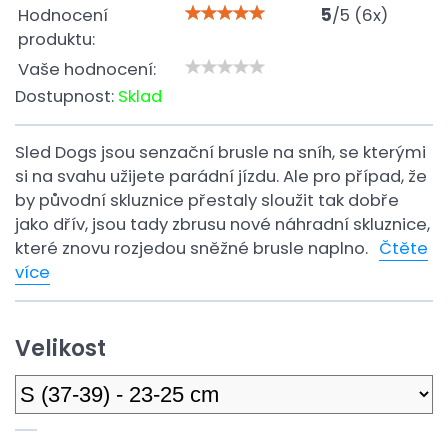
Hodnocení
5
/
5
(
6
x)
produktu:
Vaše hodnocení:
Dostupnost:
Sklad
Sled Dogs jsou senzační brusle na sníh, se kterými
si na svahu užijete parádní jízdu. Ale pro případ, že
by původní skluznice přestaly sloužit tak dobře
jako dřív, jsou tady zbrusu nové náhradní skluznice,
které znovu rozjedou sněžné brusle naplno.
Čtěte
více
Velikost