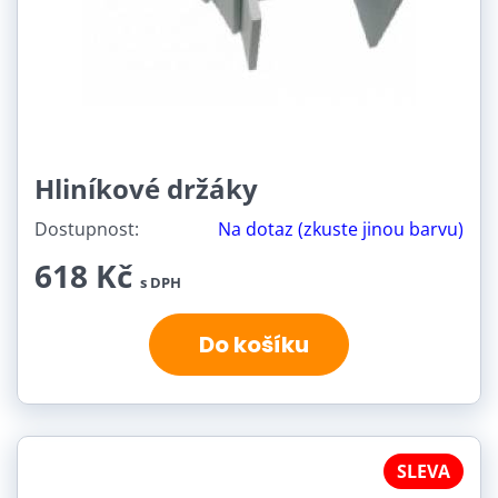
Hliníkové držáky
Dostupnost:
Na dotaz (zkuste jinou barvu)
618 Kč
s DPH
Do košíku
SLEVA