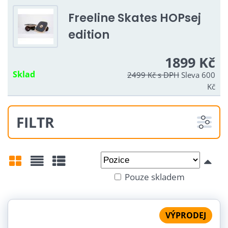
Freeline Skates HOPsej
edition
1899 Kč
Sklad
2499 Kč
s DPH
Sleva 600
Kč
FILTR
Od:
Do:
Pouze skladem
Mřížka
Seznam
Tabulka
Barva:
VÝPRODEJ