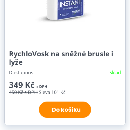
RychloVosk na sněžné brusle i
lyže
Dostupnost:
Sklad
349 Kč
s DPH
450 Kč
s DPH
Sleva 101 Kč
Do košíku