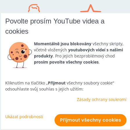
Povolte prosím YouTube videa a
cookies
NAKUPUJTE U
ZBOŽÍ, KTERÉ
SPECIALISTŮ
JINDE NEKOUPÍTE
Momentálně jsou blokovány
všechny skripty,
včetně vložených
youtubových videí s našimi
produkty
. Pro jejich bezproblémový chod
prosím povolte všechny cookies
.
Kliknutím na tlačítko „
Přijmout
všechny soubory cookie"
GARANCE
RÁDI VÁM
odsouhlaste svůj souhlas s jejich užitím:
SPOKOJENOSTI
PORADÍME
Zásady ochrany soukromí
Ukázat podrobnosti
Přijmout všechny cookies