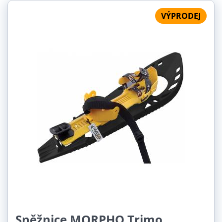
VÝPRODEJ
Sněžnice MORPHO Trimo