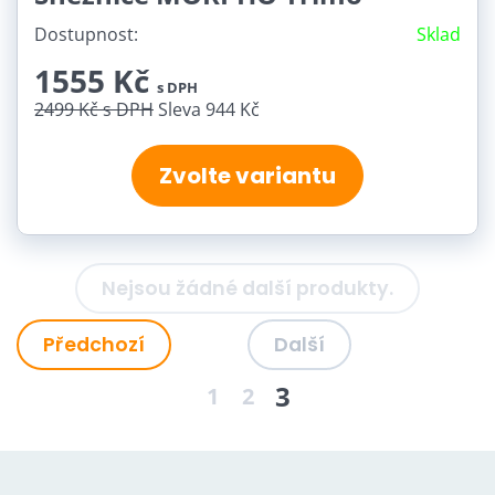
Dostupnost:
Sklad
1555 Kč
s DPH
2499 Kč
s DPH
Sleva 944 Kč
Zvolte variantu
Nejsou žádné další produkty.
Předchozí
Další
3
1
2