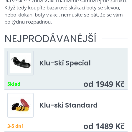
Na veškeré zboží v akci nabízíme samozřejmě záruku.
Když tedy koupíte bazarové skákací boty se slevou,
nebo klokaní boty v akci, nemusíte se bát, že se vám
po týdnu rozpadnou.
NEJPRODÁVANĚJŠÍ
Klu-Ski Special
od 1949 Kč
Sklad
Klu-ski Standard
od 1489 Kč
3-5 dní