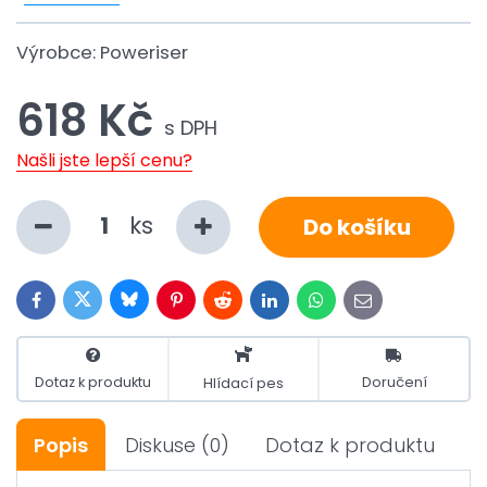
Výrobce:
Poweriser
618 Kč
s DPH
Našli jste lepší cenu?
ks
Do košíku
Bluesky
Twitter
Facebook
Pinterest
Reddit
LinkedIn
WhatsApp
E-
mail
Dotaz k produktu
Doručení
Hlídací pes
Popis
Diskuse
(0)
Dotaz k produktu