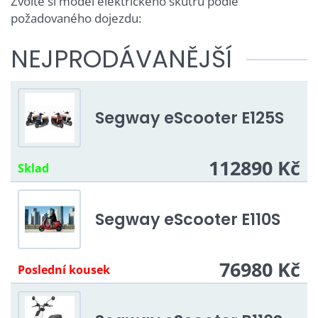
Zvolte si model elektrického skútru podle
požadovaného dojezdu:
NEJPRODÁVANĚJŠÍ
Segway eScooter E125S
112890 Kč
Sklad
Segway eScooter E110S
76980 Kč
Poslední kousek