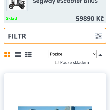
Segway eScooter B110S
59890 Kč
Sklad
FILTR
Od:
Do:
Pouze skladem
Mřížka
Seznam
Tabulka