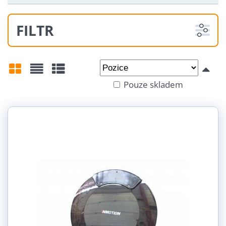
FILTR
Od:
Do:
Pouze skladem
Mřížka
Seznam
Tabulka