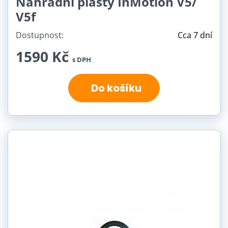
Náhradní plasty InMotion V5/
V5f
Dostupnost:
Cca 7 dní
1590 Kč
s DPH
Do košíku