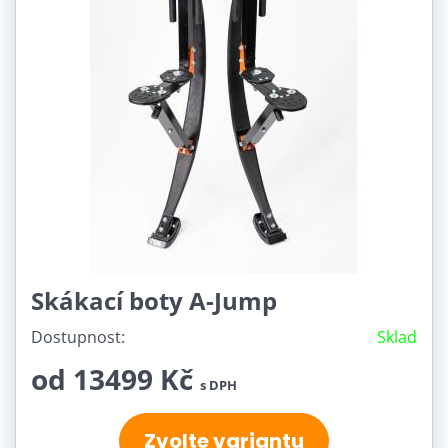
50-80 Kg (6)
80-120 Kg (6)
Barva RAL:
Skákací boty A-Jump
Dostupnost:
Sklad
od 13499 Kč
s DPH
Zvolte variantu