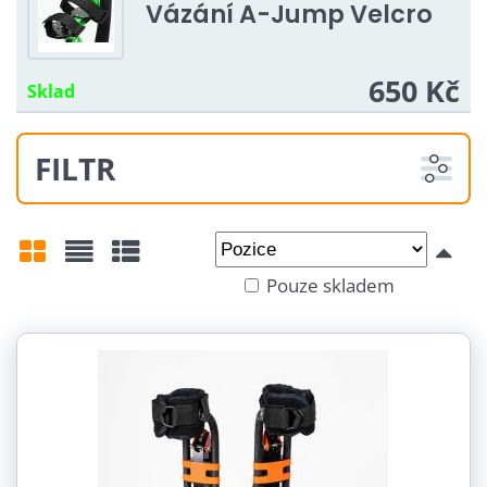
Vázání A-Jump Velcro
650 Kč
Sklad
FILTR
Od:
Do:
Pouze skladem
Mřížka
Seznam
Tabulka
Tvrdost pružin:
Nosnost:
18-30 kg (4)
30-50 Kg (5)