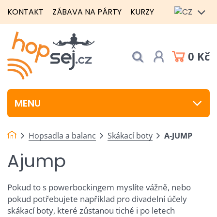
KONTAKT
ZÁBAVA NA PÁRTY
KURZY
0 Kč
MENU
Hopsadla a balanc
Skákací boty
A-JUMP
Ajump
Pokud to s powerbockingem myslíte vážně, nebo
pokud potřebujete například pro divadelní účely
skákací boty, které zůstanou tiché i po letech