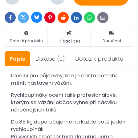
Bluesky
Twitter
Facebook
Pinterest
Reddit
LinkedIn
WhatsApp
E-
mail
Dotaz k produktu
Doručení
Hlídací pes
Popis
Diskuse
(0)
Dotaz k produktu
Ideální pro půjčovny, kde je často potřeba
měnit nastavení vázání.
Rychloupínáky ocení také profesionálové,
kterým se vázání občas vyhne při nácviku
náročnějších triků.
Do 85 kg doporučujeme na každé botě jeden
rychloupínák.
Při vyšších hmotnostech doporučujeme