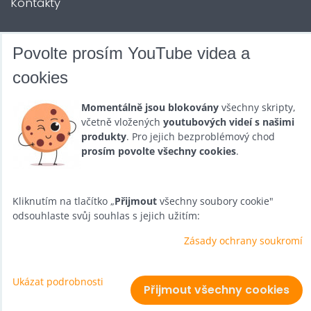
Kontakty
DALŠÍ SLUŽBY
Povolte prosím YouTube videa a
cookies
Zábava na Vaši akci
Momentálně jsou blokovány
všechny skripty,
Půjčovna
včetně vložených
youtubových videí s našimi
produkty
. Pro jejich bezproblémový chod
Promotéři
prosím povolte všechny cookies
.
Kurzy a setkání
Velkoobchod
Kliknutím na tlačítko „
Přijmout
všechny soubory cookie"
odsouhlaste svůj souhlas s jejich užitím:
Nabídka práce
Zásady ochrany soukromí
Ukázat podrobnosti
Předvolby soukromí
Zásady ochrany soukromí
Přijmout všechny cookies
Vytvořeno systémem:
ByznysWeb.cz