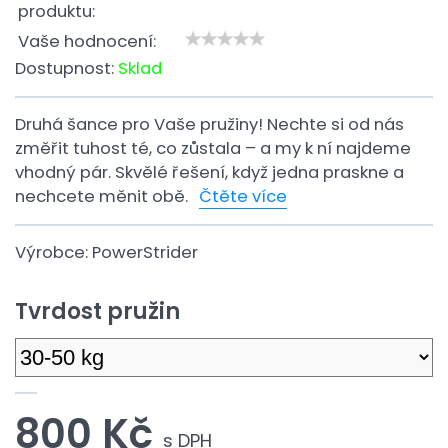
produktu:
Vaše hodnocení:
Dostupnost:
Sklad
Druhá šance pro Vaše pružiny! Nechte si od nás
změřit tuhost té, co zůstala – a my k ní najdeme
vhodný pár. Skvělé řešení, když jedna praskne a
nechcete měnit obě.
Čtěte více
Výrobce:
PowerStrider
Tvrdost pružin
800 Kč
s DPH