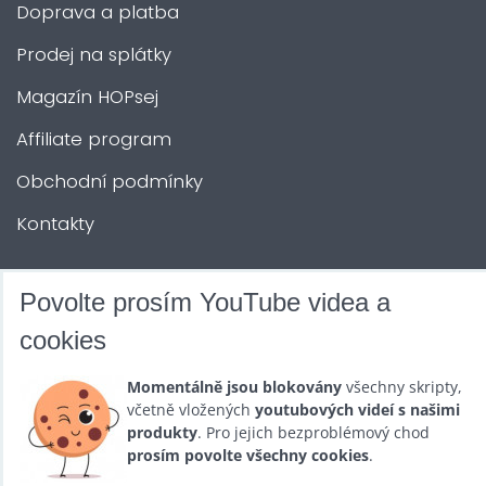
Doprava a platba
Prodej na splátky
Magazín HOPsej
Affiliate program
Obchodní podmínky
Kontakty
DALŠÍ SLUŽBY
Povolte prosím YouTube videa a
cookies
Zábava na Vaši akci
Momentálně jsou blokovány
všechny skripty,
Půjčovna
včetně vložených
youtubových videí s našimi
produkty
. Pro jejich bezproblémový chod
Promotéři
prosím povolte všechny cookies
.