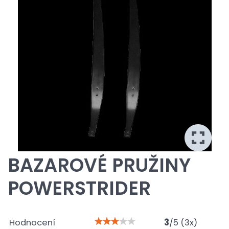
BAZAROVÉ PRUŽINY
POWERSTRIDER
Hodnocení
3
/
5
(
3
x)