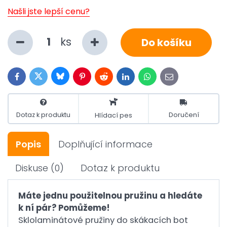
Našli jste lepší cenu?
ks
Do košíku
Bluesky
Twitter
Facebook
Pinterest
Reddit
LinkedIn
WhatsApp
E-
mail
Dotaz k produktu
Doručení
Hlídací pes
Popis
Doplňující informace
Diskuse
(0)
Dotaz k produktu
Máte jednu použitelnou pružinu a hledáte
k ní pár? Pomůžeme!
Sklolaminátové pružiny do skákacích bot