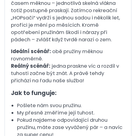
časem měknou – jednotlivá skelná vlákna
totiž postupně praskají. Zatímco rekreační
„HOPsači“ vydrží s jednou sadou i několik let,
profíci je mění po měsících. Kromě
opotřebení pružinám škodí i nárazy při
pádech – zvlášť když tvrdě narazí o zem.
Ideální scénář:
obě pružiny měknou
rovnoměrně.
Reálný scénář:
jedna praskne víc a rozdíl v
tuhosti začne být znát. A právě tehdy
přichází na řadu naše služba!
Jak to funguje:
Pošlete nám svou pružinu.
My přesně změříme její tuhost.
Pokud najdeme odpovídající druhou
pružinu, máte zase vyvážený pár – a navíc
za super cenu!