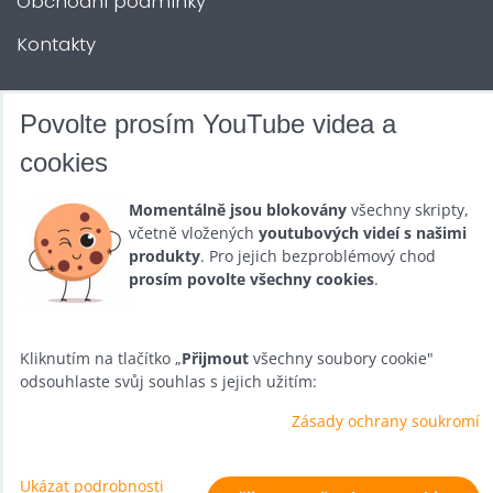
Obchodní podmínky
Kontakty
DALŠÍ SLUŽBY
Povolte prosím YouTube videa a
cookies
Zábava na Vaši akci
Momentálně jsou blokovány
všechny skripty,
Půjčovna
včetně vložených
youtubových videí s našimi
produkty
. Pro jejich bezproblémový chod
Promotéři
prosím povolte všechny cookies
.
Kurzy a setkání
Velkoobchod
Kliknutím na tlačítko „
Přijmout
všechny soubory cookie"
odsouhlaste svůj souhlas s jejich užitím:
Nabídka práce
Zásady ochrany soukromí
Ukázat podrobnosti
Předvolby soukromí
Zásady ochrany soukromí