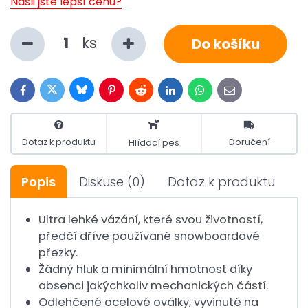
Našli jste lepší cenu?
ks
Do košíku
Bluesky
Twitter
Facebook
Pinterest
Reddit
LinkedIn
WhatsApp
E-
mail
Dotaz k produktu
Doručení
Hlídací pes
Popis
Diskuse
(0)
Dotaz k produktu
Ultra lehké vázání, které svou životností,
předčí dříve používané snowboardové
přezky.
Žádný hluk a minimální hmotnost díky
absenci jakýchkoliv mechanických částí.
Odlehčené ocelové oválky, vyvinuté na