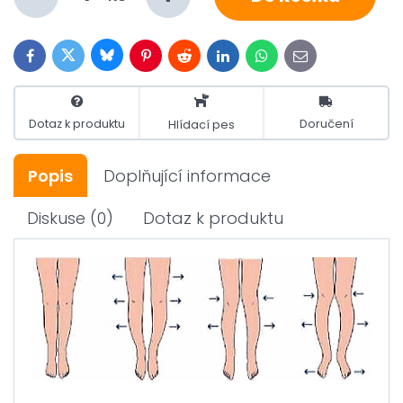
Bluesky
Twitter
Facebook
Pinterest
Reddit
LinkedIn
WhatsApp
E-
mail
Dotaz k produktu
Doručení
Hlídací pes
Popis
Doplňující informace
Diskuse
(0)
Dotaz k produktu