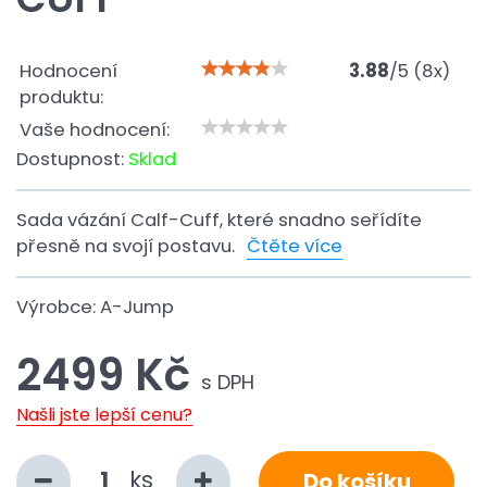
Hodnocení
3.88
/
5
(
8
x)
produktu:
Vaše hodnocení:
Dostupnost:
Sklad
Sada vázání Calf-Cuff, které snadno seřídíte
přesně na svojí postavu.
Čtěte více
Výrobce:
A-Jump
2499 Kč
s DPH
Našli jste lepší cenu?
ks
Do košíku