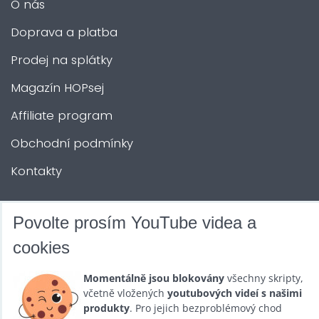
O nás
Doprava a platba
Prodej na splátky
Magazín HOPsej
Affiliate program
Obchodní podmínky
Kontakty
DALŠÍ SLUŽBY
Povolte prosím YouTube videa a
cookies
Zábava na Vaši akci
Momentálně jsou blokovány
všechny skripty,
Půjčovna
včetně vložených
youtubových videí s našimi
produkty
. Pro jejich bezproblémový chod
Promotéři