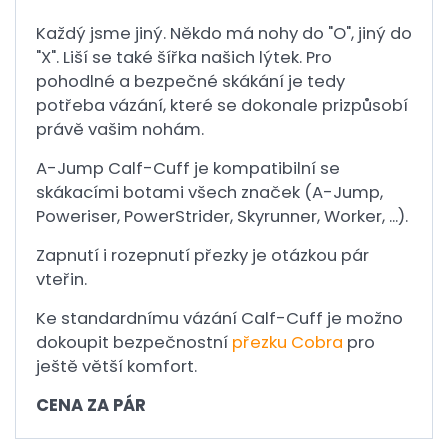
Každý jsme jiný. Někdo má nohy do "O", jiný do
"X". Liší se také šířka našich lýtek. Pro
pohodlné a bezpečné skákání je tedy
potřeba vázání, které se dokonale prizpůsobí
právě vašim nohám.
A-Jump Calf-Cuff je kompatibilní se
skákacími botami všech značek (A-Jump,
Poweriser, PowerStrider, Skyrunner, Worker, ...).
Zapnutí i rozepnutí přezky je otázkou pár
vteřin.
Ke standardnímu vázání Calf-Cuff je možno
dokoupit bezpečnostní
přezku Cobra
pro
ještě větší komfort.
CENA ZA PÁR