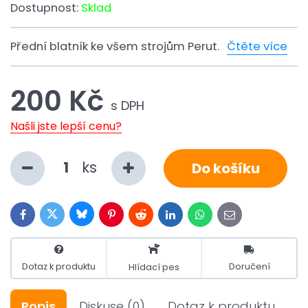
Dostupnost:
Sklad
Přední blatník ke všem strojům Perut.
Čtěte více
200 Kč
s DPH
Našli jste lepší cenu?
ks
Do košíku
Bluesky
Twitter
Facebook
Pinterest
Reddit
LinkedIn
WhatsApp
E-
mail
Dotaz k produktu
Doručení
Hlídací pes
Popis
Diskuse
(0)
Dotaz k produktu