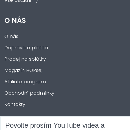
Vše ostatní :-)
O NÁS
O nás
Doprava a platba
Prodej na splátky
Magazín HOPsej
Affiliate program
Obchodní podmínky
Kontakty
DALŠÍ SLUŽBY
Povolte prosím YouTube videa a