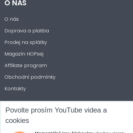
O NÁS
O nás
Doprava a platba
Prodej na splátky
Magazín HOPsej
Affiliate program
Obchodní podmínky
Kontakty
DALŠÍ SLUŽBY
Povolte prosím YouTube videa a
cookies
Zábava na Vaši akci