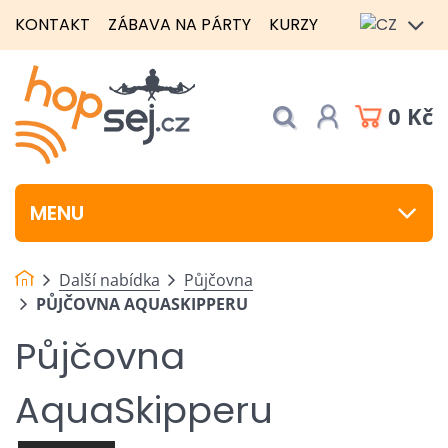
KONTAKT
ZÁBAVA NA PÁRTY
KURZY
0 Kč
MENU
Další nabídka
Půjčovna
PŮJČOVNA AQUASKIPPERU
Půjčovna
AquaSkipperu