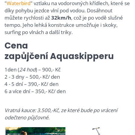
"
Waterbird
" vztlaku na vodorovných křídlech, které se
díky pohybu jezdce vlní pod vodou. Dosáhnout
můžete rychlosti až
32km/h
, což je po vodě slušné
tempo. Jeho lehká konstrukce umožňuje i skoky,
surfing po vlnách a další triky.
Cena
zapůjčení Aquaskipperu
1den (
24 hod
) – 900,- Kč
2 - 3 dny – 500,- Kč/ den
4 - 5 dní – 390,- Kč/ den
6 a více dní – 350,- Kč/ den
Vratná kauce: 3.500,-Kč, ze které bude po vrácení
odečteno půjčovné.