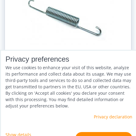
Privacy preferences
We use cookies to enhance your visit of this website, analyze
its performance and collect data about its usage. We may use
Kovová pružina Kangoo Jumps -
third-party tools and services to do so and collected data may
1 kus
get transmitted to partners in the EU, USA or other countries.
By clicking on 'Accept all cookies' you declare your consent
Availability:
Sklad
with this processing. You may find detailed information or
adjust your preferences below.
18,56 €
incl. VAT
Privacy declaration
Add to Cart
Show details