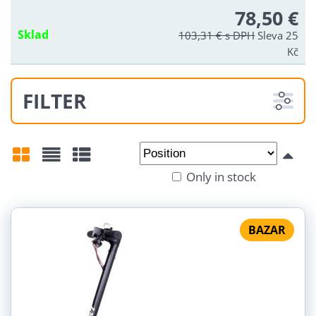
78,50 €
Sklad
103,31 €
s DPH
Sleva 25
Kč
FILTER
From:
To:
Only in stock
Grid
List
Table
By use:
For adults (1)
City (1)
BAZAR
Wheel size:
16/12 (1)