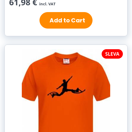
61,98 €
incl. VAT
Add to Cart
SLEVA