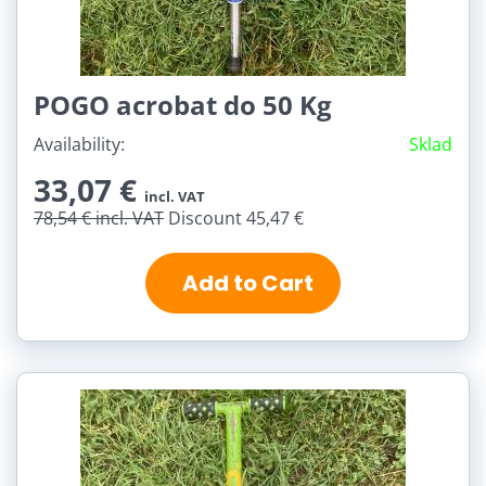
POGO acrobat do 50 Kg
Availability:
Sklad
33,07 €
incl. VAT
78,54 €
incl. VAT
Discount 45,47 €
Add to Cart