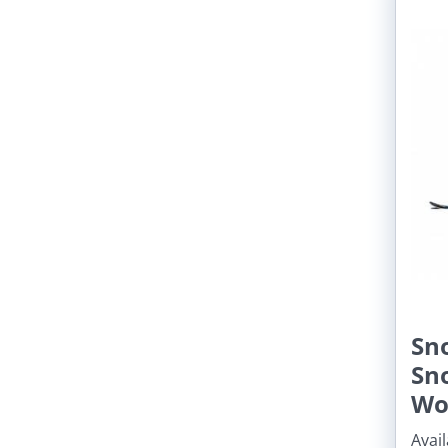
Sn
Sn
Wo
Avail