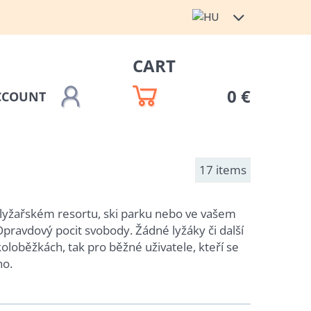
CART
0 €
CCOUNT
17
items
lyžařském resortu, ski parku nebo ve vašem
Opravdový pocit svobody. Žádné lyžáky či další
oloběžkách, tak pro běžné uživatele, kteří se
ho.