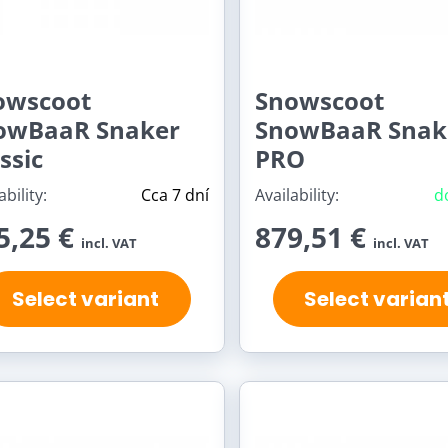
owscoot
Snowscoot
owBaaR Snaker
SnowBaaR Snak
ssic
PRO
ability:
Cca 7 dní
Availability:
d
5,25 €
879,51 €
incl. VAT
incl. VAT
Select variant
Select varian