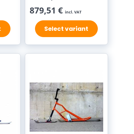
879,51 €
incl. VAT
t
Select variant