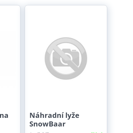
 na
Náhradní lyže
SnowBaar