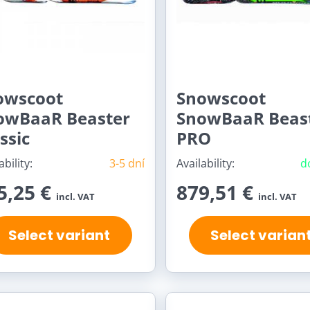
owscoot
Snowscoot
owBaaR Beaster
SnowBaaR Beas
ssic
PRO
ability:
3-5 dní
Availability:
d
5,25 €
879,51 €
incl. VAT
incl. VAT
Select variant
Select varian