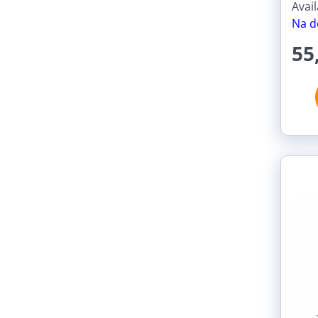
Avail
Na d
55