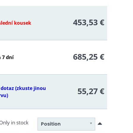
453,53 €
slední kousek
685,25 €
 7 dní
dotaz (zkuste jinou
55,27 €
rvu)
Only in stock
Position