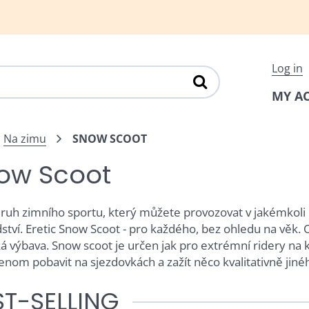
Log in
MY A
Na zimu
SNOW SCOOT
ow Scoot
ruh zimního sportu, který můžete provozovat v jakémkoli 
ství. Eretic Snow Scoot - pro každého, bez ohledu na věk. 
ká výbava. Snow scoot je určen jak pro extrémní ridery na k
jenom pobavit na sjezdovkách a zažít něco kvalitativně jiné
ST-SELLING