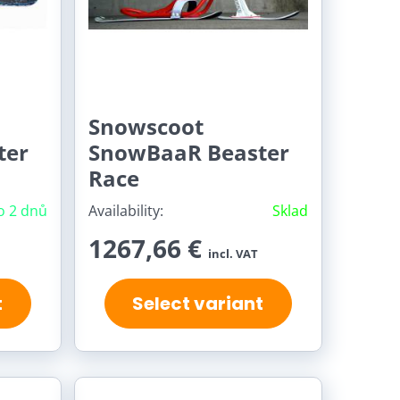
Snowscoot
ter
SnowBaaR Beaster
Race
o 2 dnů
Availability:
Sklad
1267,66 €
incl. VAT
t
Select variant