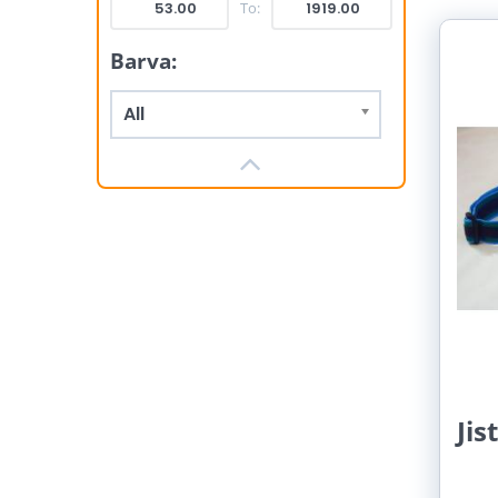
Grid
L
To:
Barva:
All
Jis