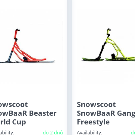
owscoot
Snowscoot
owBaaR Beaster
SnowBaaR Gang
rld Cup
Freestyle
ability:
do 2 dnů
Availability:
d