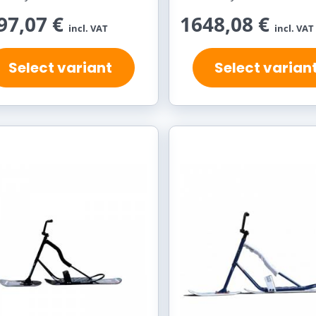
97,07 €
1648,08 €
incl. VAT
incl. VAT
Select variant
Select varian