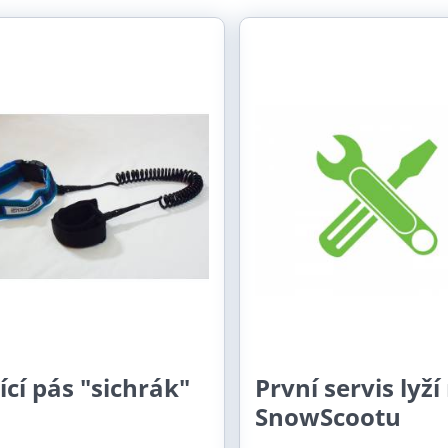
ist
Table
tící pás "sichrák"
První servis lyží
SnowScootu