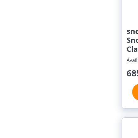
sn
Sn
Cla
Avail
68