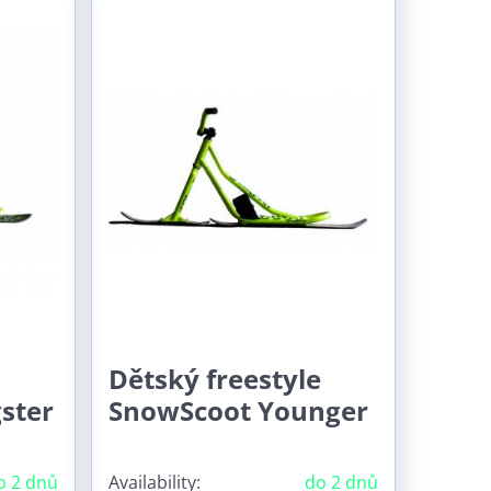
Dětský freestyle
ster
SnowScoot Younger
o 2 dnů
Availability:
do 2 dnů