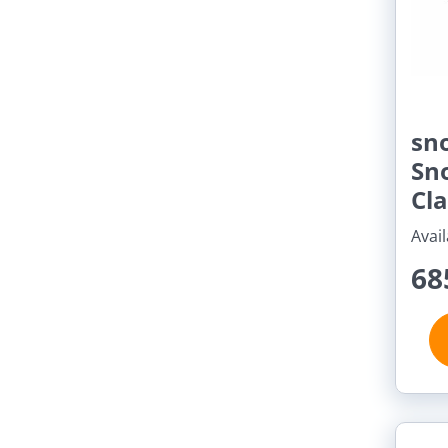
sn
Sn
Cla
Avail
68