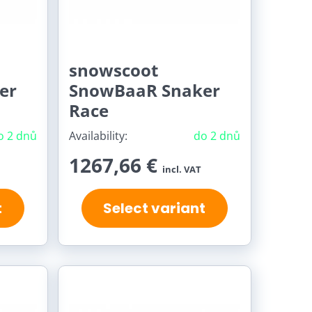
snowscoot
er
SnowBaaR Snaker
Race
o 2 dnů
Availability:
do 2 dnů
1267,66 €
incl. VAT
t
Select variant