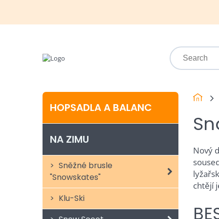
HOPSADLA A BALANC
Sn
NA ZIMU
Nový d
soused
Sněžné brusle
lyžařs
"Snowskates"
chtějí 
Klu-Ski
BE