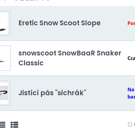
Eretic Snow Scoot Slope
Po
snowscoot SnowBaaR Snaker
Cca
Classic
Na 
Jistící pás "sichrák"
ba