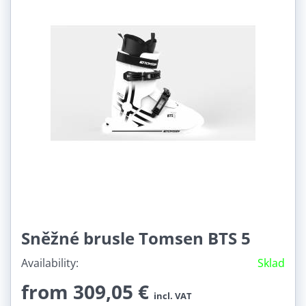
Allow once
Allow always - agree with cookie
type: Functional
Open video in a new window
Sněžné brusle Tomsen BTS 5
Availability:
Sklad
from 309,05 €
incl. VAT