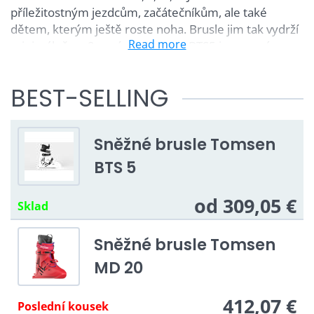
příležitostným jezdcům, začátečníkům, ale také
dětem, kterým ještě roste noha. Brusle jim tak vydrží
Read more
minimálně na 2 sezóny. Tomsen BTS5 je pro své
univerzální velikosti také jasnou volbou pro lyžařské
půjčovny.
BEST-SELLING
MD 20
je zlatá střední cesta, nabízející nejlepší poměr
cena/ výkon. Oproti BTS nabízí vyšší pohodlí, díky
konkrétní velikosti a pevnější plasty pro přesnější
Sněžné brusle Tomsen
ovládání ve vyšších rychlostech.
BTS 5
KF 35
je jasná volba pro jezdce, kteří nedělají
od 309,05 €
kompromisy. Nejrychlejší skluznice, nejnižší
Sklad
hmotnost, plasty závodní tuhosti a tlumící materiál
pod patou. Prostě topka... ⛸️==>❄️
Sněžné brusle Tomsen
MD 20
V čem jsou sněžné brusle
412,07 €
Poslední kousek