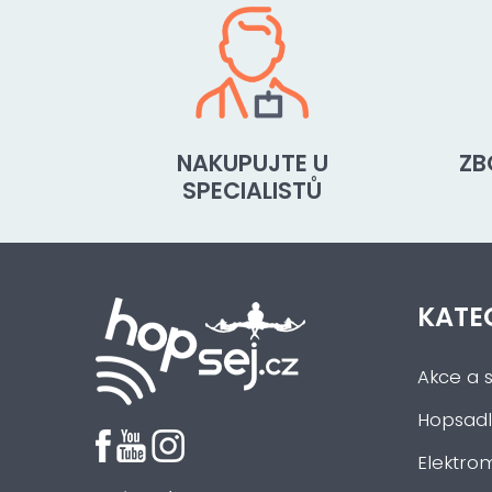
NAKUPUJTE U
ZB
SPECIALISTŮ
KATE
Akce a s
Hopsadl
Elektrom