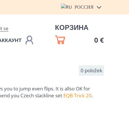
РОССИЯ
КОРЗИНА
it se
0 €
АККАУНТ
0
položek
s you to jump even flips. It is allso OK for
mend you Czech slackline set
EQB Trick 20
.