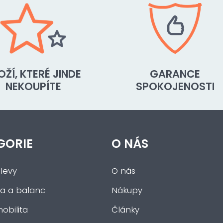
OŽÍ, KTERÉ JINDE
GARANCE
NEKOUPÍTE
SPOKOJENOSTI
GORIE
O NÁS
levy
O nás
a a balanc
Nákupy
obilita
Články