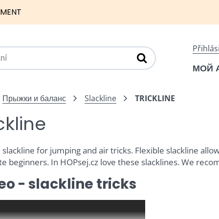
NMENT
Přihlás
МОЙ 
Прыжки и баланс
Slackline
TRICKLINE
ckline
 slackline for jumping and air tricks. Flexible slackline allow
te beginners. In HOPsej.cz love these slacklines. We reco
eo - slackline tricks