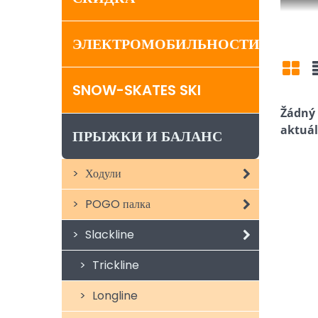
ЭЛЕКТРОМОБИЛЬНОСТИ
SNOW-SKATES SKI
Mří
ПРЫЖКИ И БАЛАНС
Ходули
POGO палка
Slackline
Trickline
Longline