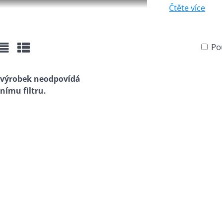
Čtěte více
Po
žka
Seznam
Tabulka