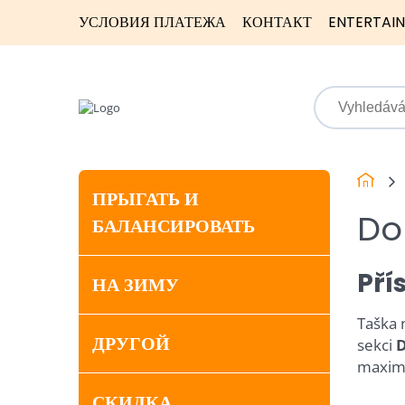
УСЛОВИЯ ПЛАТЕЖА
КОНТАКТ
ENTERTAI
ПРЫГАТЬ И
Do
БАЛАНСИРОВАТЬ
Pří
НА ЗИМУ
Taška 
ДРУГОЙ
sekci
D
maximá
СКИДКА