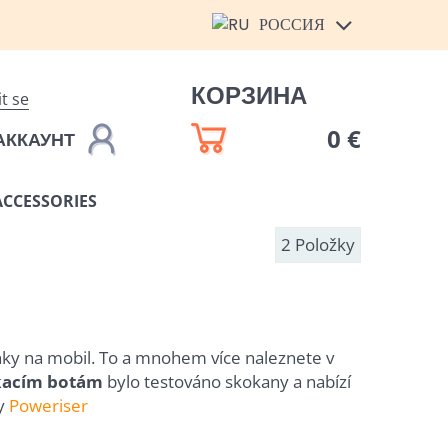
РОССИЯ
КОРЗИНА
it se
0 €
АККАУНТ
ACCESSORIES
2
Položky
inky na mobil. To a mnohem více naleznete v
ákacím botám
bylo testováno skokany a nabízí
ky
Poweriser