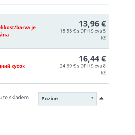
13,96 €
likost/barva je
18,55 €
s DPH
Sleva 5
dána
Kč
16,44 €
ний кусок
24,69 €
s DPH
Sleva 8
Kč
uze skladem
Pozice