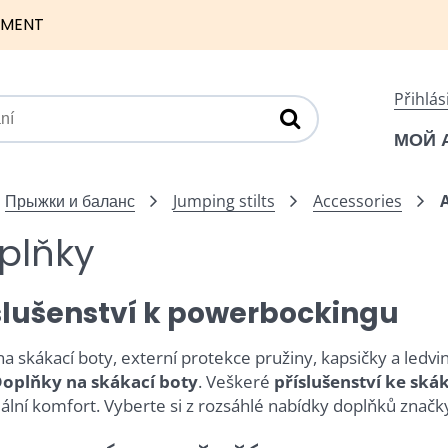
NMENT
Přihlás
МОЙ 
Прыжки и баланс
Jumping stilts
Accessories
plňky
slušenství k powerbockingu
na skákací boty, externí protekce pružiny, kapsičky a ledv
oplňky na skákací boty
. Veškeré
příslušenství ke sk
lní komfort. Vyberte si z rozsáhlé nabídky doplňků znač