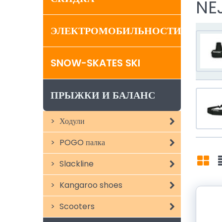
NE
ЭЛЕКТРОМОБИЛЬНОСТИ
SNOW-SKATES SKI
ПРЫЖКИ И БАЛАНС
Ходули
POGO палка
Slackline
Mří
Kangaroo shoes
Scooters