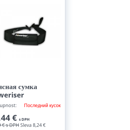
ясная сумка
weriser
upnost:
Последний кусок
,44 €
s DPH
9 €
s DPH
Sleva 8,24 €