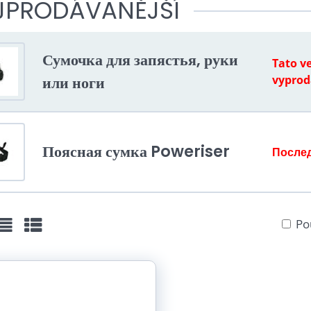
JPRODÁVANĚJŠÍ
Сумочка для запястья, руки
Tato ve
или ноги
vypro
Поясная сумка Poweriser
Послед
Po
žka
Seznam
Tabulka