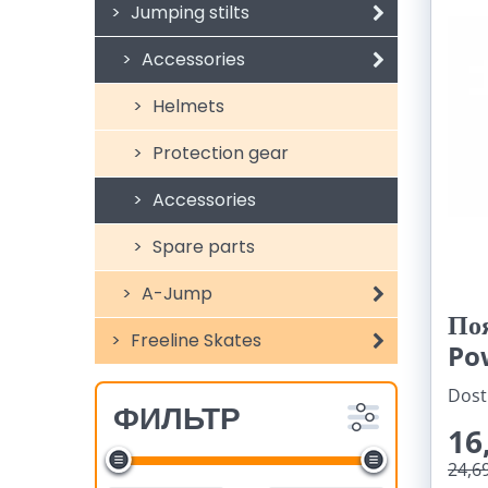
Jumping stilts
Accessories
Helmets
Protection gear
Accessories
Spare parts
A-Jump
По
Freeline Skates
Po
Dost
ФИЛЬТР
16
24,6