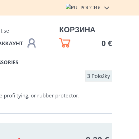
РОССИЯ
КОРЗИНА
it se
0 €
АККАУНТ
SSORIES
3
Položky
e profi tying, or rubber protector.