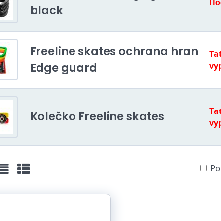
По
black
Freeline skates ochrana hran
Tat
Edge guard
vy
Tat
Kolečko Freeline skates
vy
Po
žka
Seznam
Tabulka