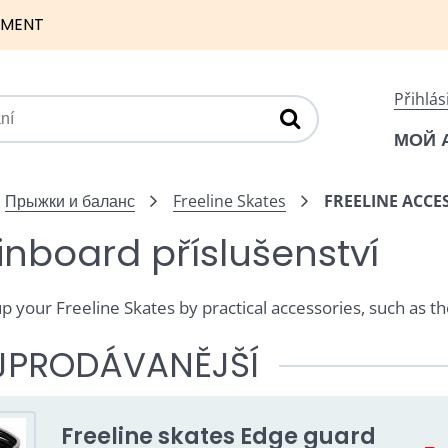
NMENT
Přihlás
МОЙ 
Прыжки и баланс
Freeline Skates
FREELINE ACCE
inboard příslušenství
p your Freeline Skates by practical accessories, such as th
JPRODÁVANĚJŠÍ
Freeline skates Edge guard