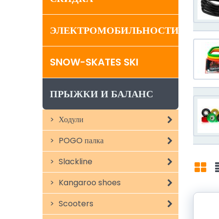
ЭЛЕКТРОМОБИЛЬНОСТИ
SNOW-SKATES SKI
ПРЫЖКИ И БАЛАНС
Ходули
POGO палка
Slackline
Kangaroo shoes
Mří
Scooters