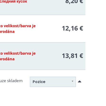
8,20 €
следний кусок
o velikost/barva je
12,16 €
prodána
o velikost/barva je
13,81 €
prodána
uze skladem
Pozice