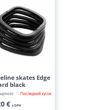
eline skates Edge
ard black
upnost:
Последний кусок
20 €
s DPH