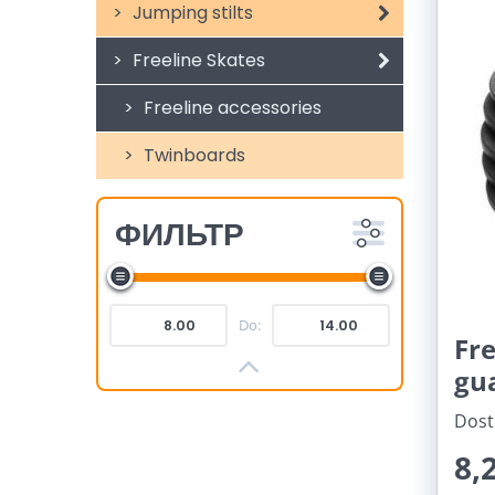
Jumping stilts
Freeline Skates
Freeline accessories
Twinboards
ФИЛЬТР
Do:
Fre
gu
Dost
8,