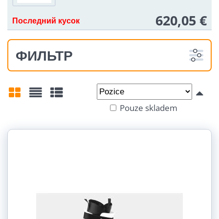
620,05 €
Последний кусок
ФИЛЬТР
Od:
Do:
Pouze skladem
Mřížka
Seznam
Tabulka
Velikost: