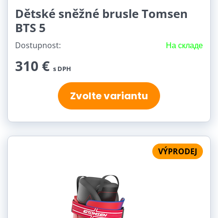
Dětské sněžné brusle Tomsen
BTS 5
Dostupnost:
На складе
310 €
s DPH
Zvolte variantu
VÝPRODEJ