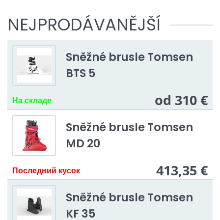
dangerous on the ski slope.
NEJPRODÁVANĚJŠÍ
Sněžné brusle Tomsen
BTS 5
od 310 €
На складе
Sněžné brusle Tomsen
MD 20
413,35 €
Последний кусок
Sněžné brusle Tomsen
KF 35