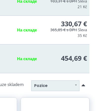
На складе
103,31 €
s DPH
Sleva
21 Kč
330,67 €
c
На складе
365,85 €
s DPH
Sleva
35 Kč
454,69 €
На складе
uze skladem
Pozice