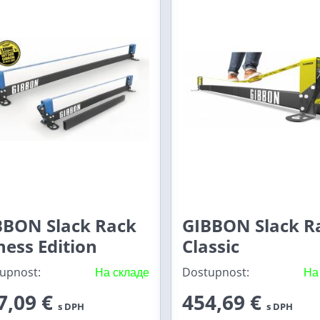
BBON Slack Rack
GIBBON Slack R
ness Edition
Classic
upnost:
На складе
Dostupnost:
На
7,09 €
454,69 €
s DPH
s DPH