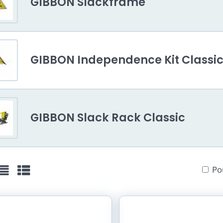
GIBBON Slackframe
GIBBON Independence Kit Classi
GIBBON Slack Rack Classic
Po
žka
Seznam
Tabulka