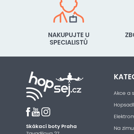
NAKUPUJTE U
ZB
SPECIALISTŮ
KATE
Akce a s
Hopsadl
Elektrom
Skákací boty Praha
Na zimu
Zavadilova 27