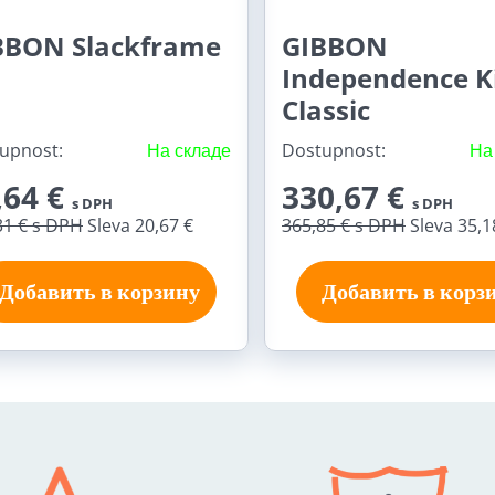
BBON Slackframe
GIBBON
Independence K
Classic
upnost:
На складе
Dostupnost:
На
,64 €
330,67 €
s DPH
s DPH
31 €
s DPH
Sleva 20,67 €
365,85 €
s DPH
Sleva 35,1
Добавить в корзину
Добавить в корз