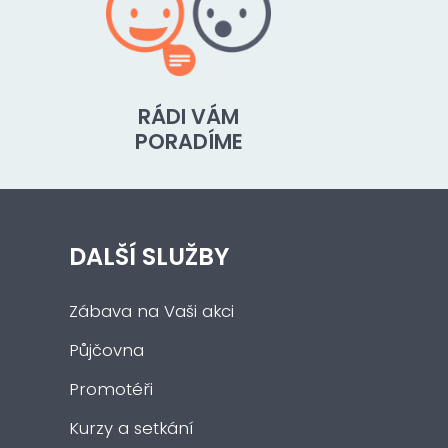
RÁDI VÁM
PORADÍME
DALŠÍ SLUŽBY
Zábava na Vaši akci
Půjčovna
Promotéři
Kurzy a setkání