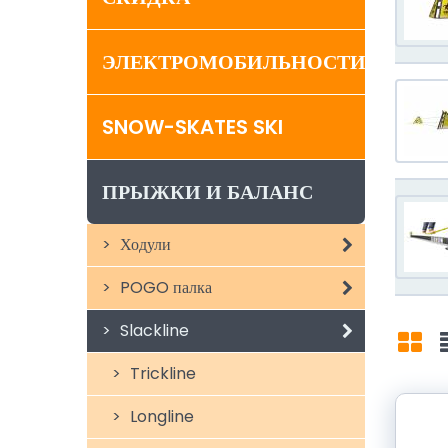
ЭЛЕКТРОМОБИЛЬНОСТИ
SNOW-SKATES SKI
ПРЫЖКИ И БАЛАНС
Ходули
POGO палка
Slackline
Trickline
Mří
Longline