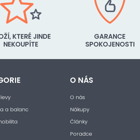
OŽÍ, KTERÉ JINDE
GARANCE
NEKOUPÍTE
SPOKOJENOSTI
GORIE
O NÁS
levy
O nás
a a balanc
Nákupy
obilita
Články
Poradce