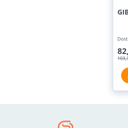
GI
Dost
82
103,