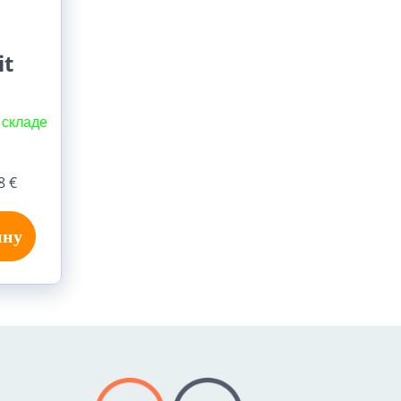
it
 складе
8 €
ину