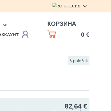
РОССИЯ
КОРЗИНА
it se
0 €
АККАУНТ
5
položek
82,64 €