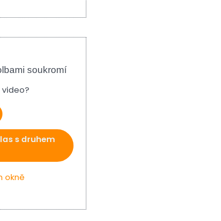
olbami soukromí
e video?
las s druhem
m okně