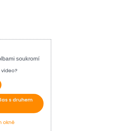
olbami soukromí
e video?
las s druhem
m okně