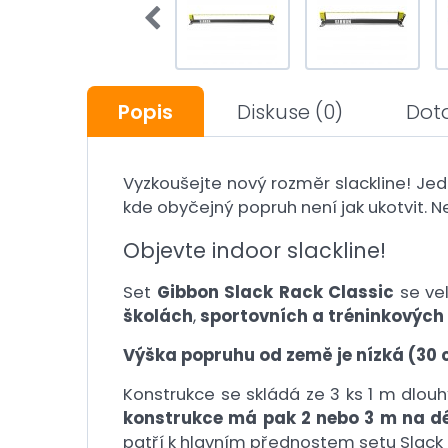
Popis
Diskuse
(0)
Dot
Vyzkoušejte nový rozměr slackline! J
kde obyčejný popruh není jak ukotvit. N
Objevte indoor slackline!
Set
Gibbon Slack Rack Classic
se vel
školách
,
sportovních a tréninkových
Výška popruhu od země je nízká (30 
Konstrukce se skládá ze 3 ks 1 m dlouh
konstrukce má pak 2 nebo 3 m na dé
patří k hlavním přednostem setu Slack