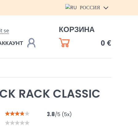
РОССИЯ
КОРЗИНА
it se
0 €
АККАУНТ
CK RACK CLASSIC
3.8
/
5
(
5
x)