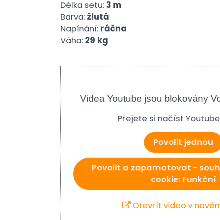
Délka setu:
3 m
Barva:
žlutá
Napínání:
ráčna
Váha:
29 kg
Videa Youtube jsou blokovány V
Přejete si načíst Youtub
Povolit jednou
Povolit a zapamatovat - souh
cookie: Funkční
Otevřít video v nové