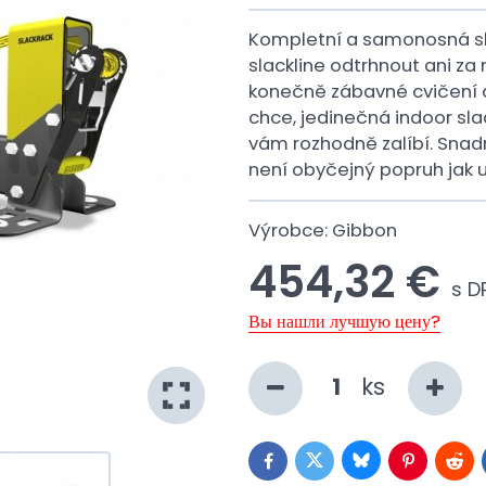
Kompletní a samonosná sl
slackline odtrhnout ani za
konečně zábavné cvičení d
chce, jedinečná indoor sla
vám rozhodně zalíbí. Snadn
není obyčejný popruh jak u
Výrobce:
Gibbon
454,32 €
s D
Вы нашли лучшую цену?
ks
Bluesky
Twitter
Facebook
Pinterest
Redd