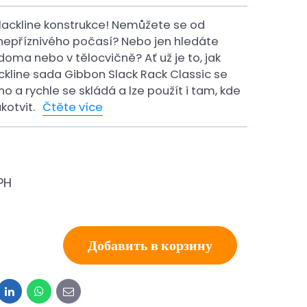
ackline konstrukce! Nemůžete se od
 nepříznivého počasí? Nebo jen hledáte
oma nebo v tělocvičně? Ať už je to, jak
ckline sada Gibbon Slack Rack Classic se
o a rychle se skládá a lze použít i tam, kde
kotvit.
Čtěte více
PH
Добавить в корзину
it
LinkedIn
WhatsApp
E-
mail