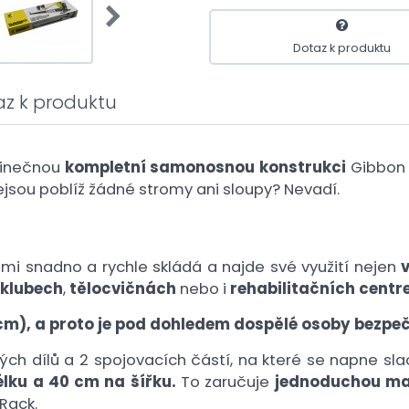
Dotaz k produktu
az k produktu
edinečnou
kompletní samonosnou konstrukci
Gibbon S
ejsou poblíž žádné stromy ani sloupy? Nevadí.
mi snadno a rychle skládá a najde své využití nejen
 klubech
,
tělocvičnách
nebo i
rehabilitačních centr
cm), a proto je pod dohledem dospělé osoby bezpečn
ých dílů a 2 spojovacích částí, na které se napne sla
lku a 40 cm na šířku.
To zaručuje
jednoduchou mani
 Rack.