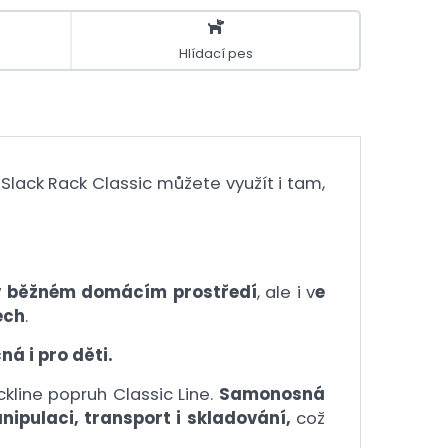
Hlídací pes
lack Rack Classic můžete využít i tam,
v běžném domácím prostředí
, ale i v
e
ech
.
á i pro děti.
ckline popruh Classic Line.
Samonosná
pulaci, transport i skladování,
což