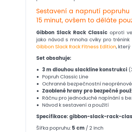
Sestavení a napnutí popruhu 
15 minut, ovšem to děláte pou
Gibbon Slack Rack Classic
oproti ve
jako návod s mnoha cviky pro trénink
Gibbon Slack Rack Fitness Edition
, kter
Set obsahuje:
3 m dlouhou slackline konstrukci
(3
Popruh Classic Line
Ochranné bezpečnostní neoprénové 
Zaoblené hrany pro bezpečné použi
Ráčnu pro jednoduché napínání s be
Návod k sestavení a použití
Specifikace: gibbon-slack-rack-cla
Šířka popruhu:
5 cm
/ 2 inch