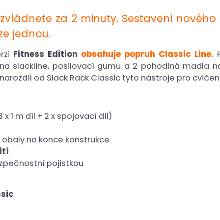
zvládnete za 2 minuty. Sestavení novéh
ze jednou.
rzi
Fitness Edition
obsahuje popruh Classic Line.
P
 na slackline, posilovací gumu a 2 pohodlná madla na
ý narozdíl od Slack Rack Classic tyto nástroje pro cviče
 x 1 m díl + 2 x spojovací díl)
obaly na konce konstrukce
tí
zpečnostní pojistkou
ssic