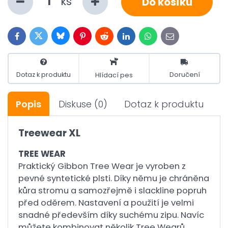
ks
Do košíku
Bluesky
Twitter
Facebook
Pinterest
Reddit
LinkedIn
WhatsApp
E-
mail
Dotaz k produktu
Doručení
Hlídací pes
Popis
Diskuse
(0)
Dotaz k produktu
Treewear XL
TREE WEAR
Praktický Gibbon Tree Wear je vyroben z
pevné syntetické plsti. Díky němu je chráněna
kůra stromu a samozřejmě i slackline popruh
před oděrem. Nastavení a použití je velmi
snadné především díky suchému zipu. Navíc
můžete kombinovat několik Tree Wearů