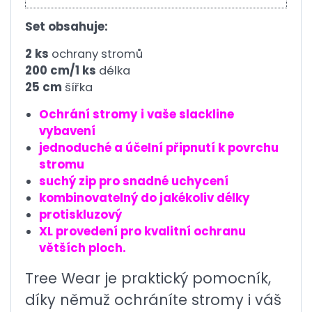
Set obsahuje:
2 ks
ochrany stromů
200 cm/1 ks
délka
25 cm
šířka
Ochrání stromy i vaše slackline
vybavení
jednoduché a účelní připnutí k povrchu
stromu
suchý zip pro snadné uchycení
kombinovatelný do jakékoliv délky
protiskluzový
XL provedení pro kvalitní ochranu
větších ploch.
Tree Wear je praktický pomocník,
díky němuž ochráníte stromy i váš