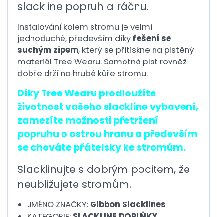
slackline popruh a ráčnu.
Instalování kolem stromu je velmi
jednoduché, především díky
řešení se
suchým zipem
, který se přitiskne na plstěný
materiál Tree Wearu. Samotná plst rovněž
dobře drží na hrubé kůře stromu.
Díky Tree Wearu prodloužíte
životnost vašeho slackline vybavení,
zamezíte možnosti přetržení
popruhu o ostrou hranu a především
se chováte přátelsky ke stromům.
Slacklinujte s dobrým pocitem, že
neubližujete stromům.
JMÉNO ZNAČKY:
Gibbon Slacklines
KATEGORIE:
SLACKLINE DOPLŇKY