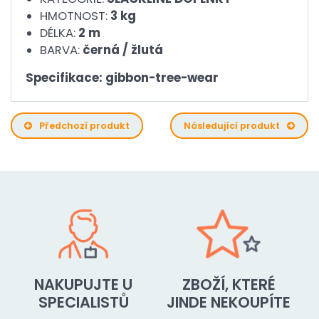
HMOTNOST:
3 kg
DÉLKA:
2 m
BARVA:
černá / žlutá
Specifikace: gibbon-tree-wear
Předchozí produkt
Následující produkt
NAKUPUJTE U
ZBOŽÍ, KTERÉ
SPECIALISTŮ
JINDE NEKOUPÍTE