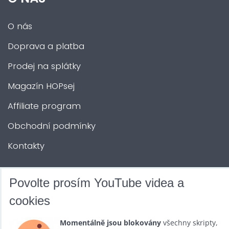
O nás
Doprava a platba
Prodej na splátky
Magazín HOPsej
Affiliate program
Obchodní podmínky
Kontakty
DALŠÍ SLUŽBY
Povolte prosím YouTube videa a
cookies
Zábava na Vaši akci
Momentálně jsou blokovány
všechny skripty,