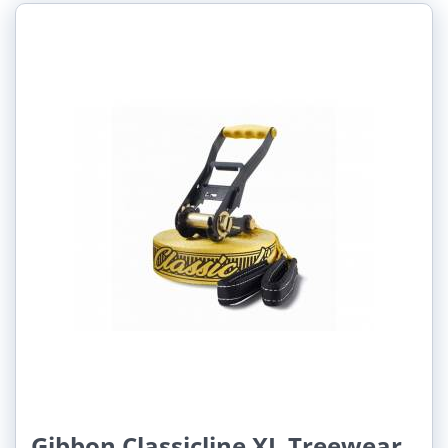
Gibbon Classicline XL Treewear