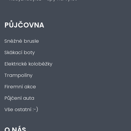
PŮJČOVNA
Sněžné brusle
Skákací boty
Elektrické koloběžky
Trampolíny
Firemní akce
Půjčení auta
Vše ostatní :-)
O NÁS